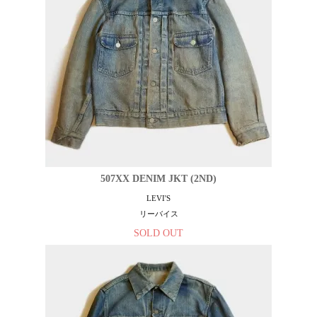
507XX DENIM JKT (2ND)
LEVI'S
リーバイス
SOLD OUT