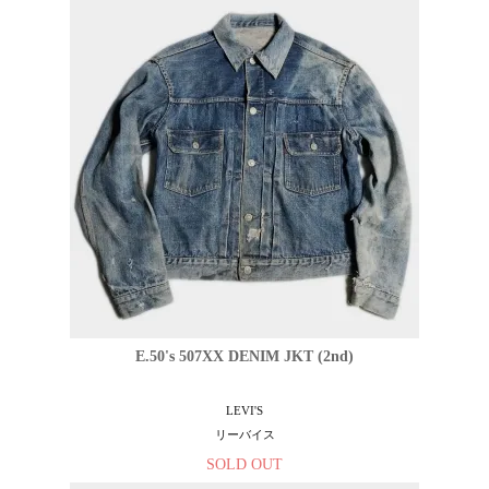
E.50's 507XX DENIM JKT (2nd)
LEVI'S
リーバイス
SOLD OUT