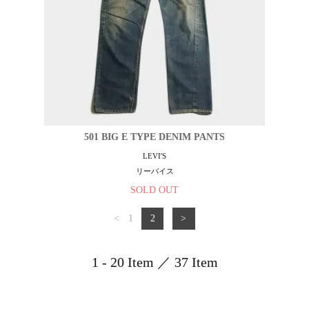
501 BIG E TYPE DENIM PANTS
LEVI'S
リーバイス
SOLD OUT
<
1
2
>
1 - 20 Item ／ 37 Item