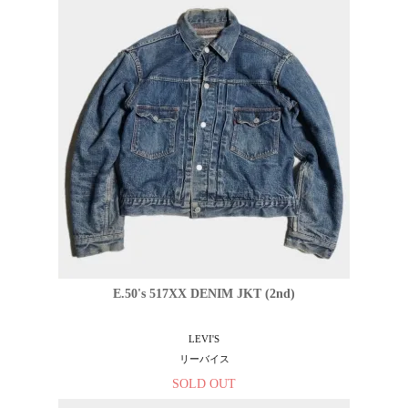
E.50's 517XX DENIM JKT (2nd)
LEVI'S
リーバイス
SOLD OUT