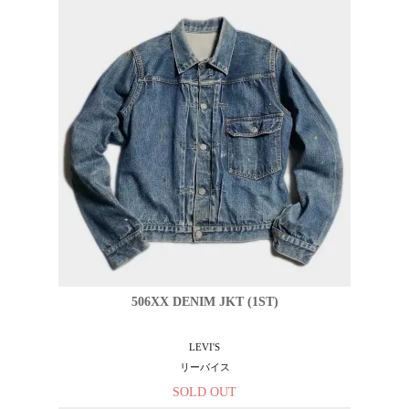
506XX DENIM JKT (1ST)
LEVI'S
リーバイス
SOLD OUT