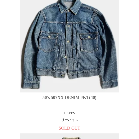
50's 507XX DENIM JKT(40)
LEVI'S
リーバイス
SOLD OUT