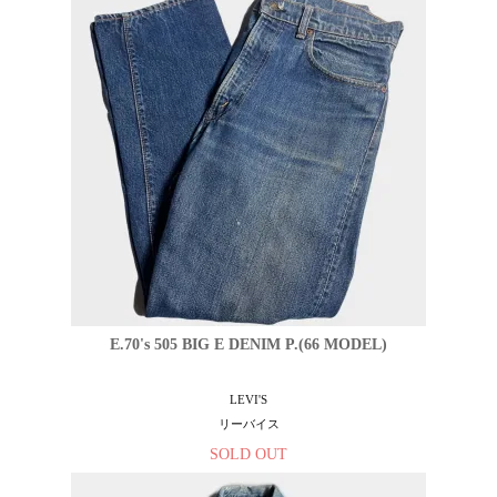
E.70's 505 BIG E DENIM P.(66 MODEL)
LEVI'S
リーバイス
SOLD OUT