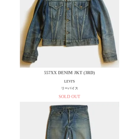
557XX DENIM JKT (3RD)
LEVI'S
リーバイス
SOLD OUT