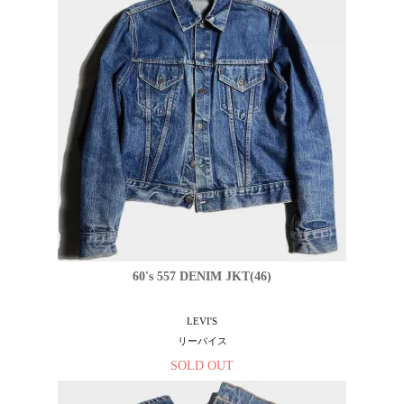
60's 557 DENIM JKT(46)
LEVI'S
リーバイス
SOLD OUT