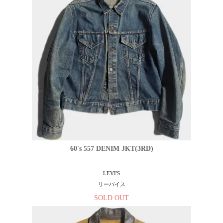
60's 557 DENIM JKT(3RD)
LEVI'S
リーバイス
SOLD OUT