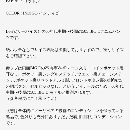
FABRIC : コットン
COLOR : INDIGO(インディゴ)
Levi's(リーバイス）の60年代中期〜後期の505 BIG Eデニムパン
ツです。
紙パッチなしでサイズ表記は欠損しておりますので、実寸サイズ
をご確認下さい。
赤タブは両面BIG Eの不均等VのRマーク入り、コインポケット裏
耳なし、ポケット裏シングルステッチ, ウエスト裏チェーンステ
ッチ, ポケット裏リベットアルミ製, フロントボタン裏の刻印は5
の銅ボタン、セルビッジなし、というディテールのため、60年代
中期〜後期の505 BIG E モデルと推測されます。
（参考程度にご了承下さい）
状態は全体的にノーリペアの抜群のコンディションを保っている
逸品で, 色残りも充分にありまだまだ着用可能なコンディション
です。