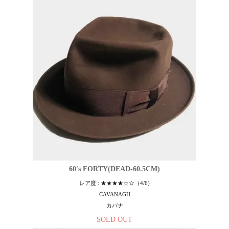
60's FORTY(DEAD-60.5CM)
レア度 : ★★★★☆☆（4/6)
CAVANAGH
カバナ
SOLD OUT