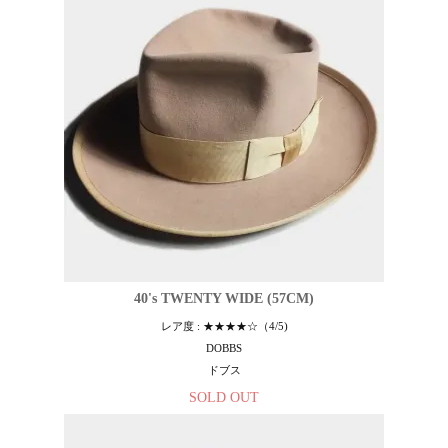
40's TWENTY WIDE (57CM)
レア度 : ★★★★☆（4/5)
DOBBS
ドブス
SOLD OUT