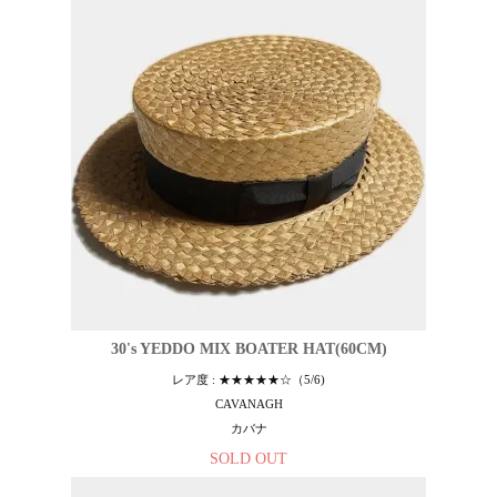
30's YEDDO MIX BOATER HAT(60CM)
レア度 : ★★★★★☆（5/6)
CAVANAGH
カバナ
SOLD OUT