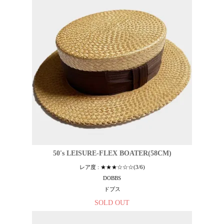
50's LEISURE-FLEX BOATER(58CM)
レア度 : ★★★☆☆☆(3/6)
DOBBS
ドブス
SOLD OUT