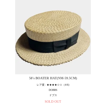
50's BOATER HAT(NM-59.5CM)
レア度 : ★★★★☆☆（4/6)
DOBBS
ドブス
SOLD OUT