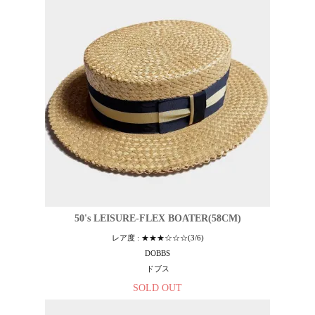
50's LEISURE-FLEX BOATER(58CM)
レア度 : ★★★☆☆☆(3/6)
DOBBS
ドブス
SOLD OUT