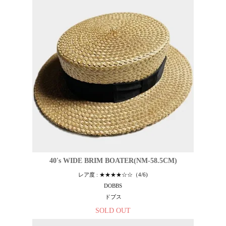
40's WIDE BRIM BOATER(NM-58.5CM)
レア度 : ★★★★☆☆（4/6)
DOBBS
ドブス
SOLD OUT