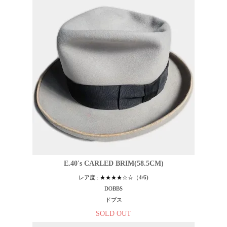
E.40's CARLED BRIM(58.5CM)
レア度 : ★★★★☆☆（4/6)
DOBBS
ドブス
SOLD OUT