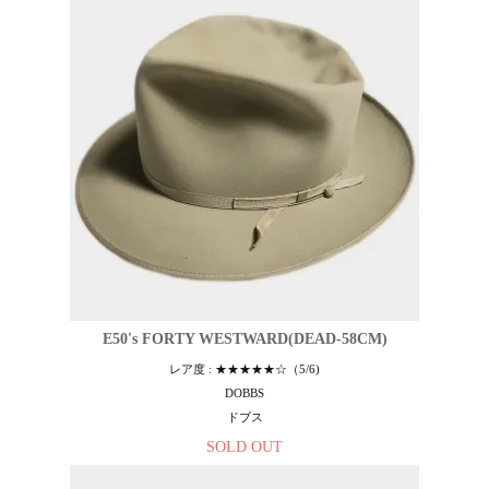
E50's FORTY WESTWARD(DEAD-58CM)
レア度 : ★★★★★☆（5/6)
DOBBS
ドブス
SOLD OUT