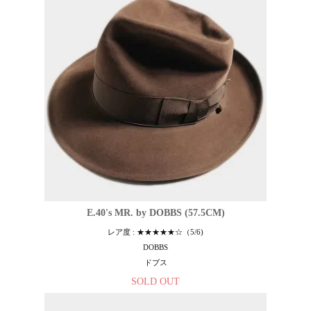
E.40's MR. by DOBBS (57.5CM)
レア度 : ★★★★★☆（5/6)
DOBBS
ドブス
SOLD OUT