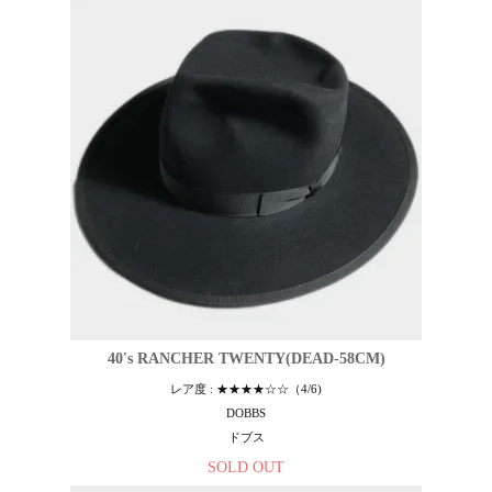
40's RANCHER TWENTY(DEAD-58CM)
レア度 : ★★★★☆☆（4/6)
DOBBS
ドブス
SOLD OUT