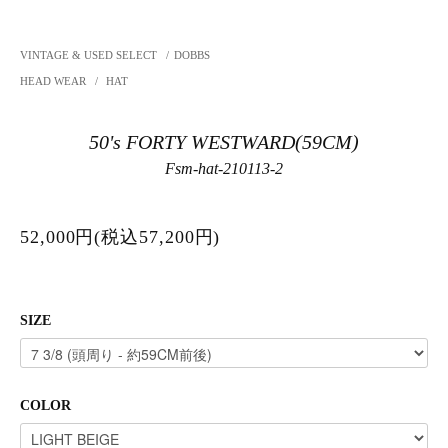
VINTAGE & USED SELECT
/
DOBBS
HEAD WEAR
/
HAT
50's FORTY WESTWARD(59CM)
Fsm-hat-210113-2
52,000円(税込57,200円)
SIZE
COLOR