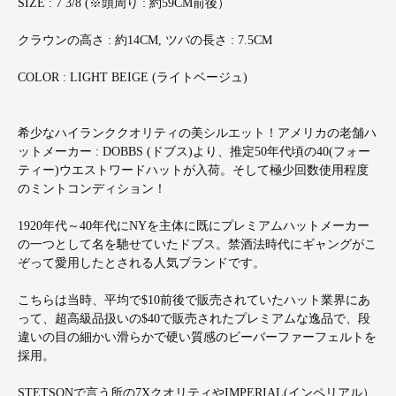
SIZE : 7 3/8 (※頭周り : 約59CM前後）
クラウンの高さ : 約14CM, ツバの長さ : 7.5CM
COLOR : LIGHT BEIGE (ライトベージュ)
希少なハイランククオリティの美シルエット！アメリカの老舗ハ
ットメーカー : DOBBS (ドブス)より、推定50年代頃の40(フォー
ティー)ウエストワードハットが入荷。そして極少回数使用程度
のミントコンディション！
1920年代～40年代にNYを主体に既にプレミアムハットメーカー
の一つとして名を馳せていたドブス。禁酒法時代にギャングがこ
ぞって愛用したとされる人気ブランドです。
こちらは当時、平均で$10前後で販売されていたハット業界にあ
って、超高級品扱いの$40で販売されたプレミアムな逸品で、段
違いの目の細かい滑らかで硬い質感のビーバーファーフェルトを
採用。
STETSONで言う所の7XクオリティやIMPERIAL(インペリアル）