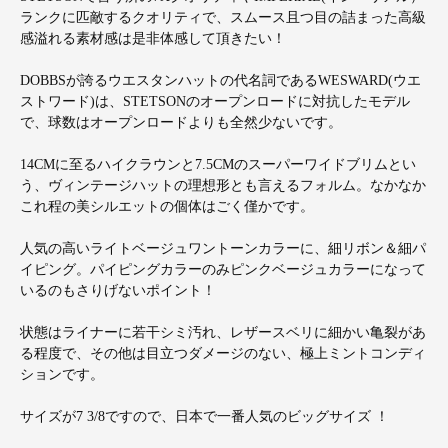
ランクに匹敵するクオリティで、スムース且つ目の詰まった高級
感溢れる素材感は是非体感して頂きたい！
DOBBSが誇るウエスタンハットの代名詞であるWESWARD(ウエ
ストワード)は、STETSONのオープンロードに対抗したモデル
で、球数はオープンロードよりも全然少ないです。
14CMに至るハイクラウンと7.5CMのスーパーワイドブリムとい
う、ヴィンテージハットの理想形とも言えるフォルム。なかなか
これ程の美シルエットの個体はごく僅かです。
人気の高いライトベージュワントーンカラーに、細リボン＆細パ
イピング。パイピングカラーのみピンクベージュカラーになって
いるのもさりげないポイント！
状態はライナーに若干シミ汚れ、レザースベリに細かい亀裂があ
る程度で、その他は目立つダメージのない、極上ミントコンディ
ションです。
サイズが7 3/8ですので、日本で一番人気のビッグサイズ ！