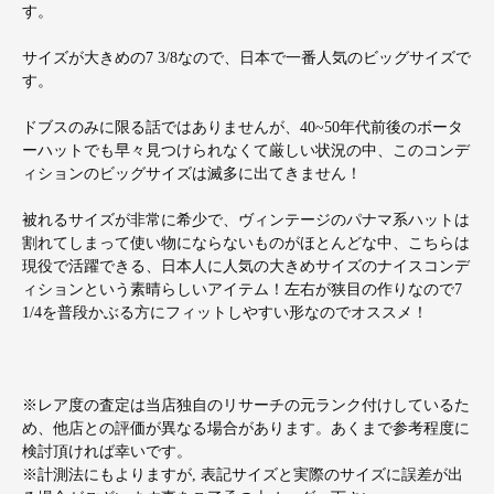
す。
サイズが大きめの7 3/8なので、日本で一番人気のビッグサイズで
す。
ドブスのみに限る話ではありませんが、40~50年代前後のボータ
ーハットでも早々見つけられなくて厳しい状況の中、このコンデ
ィションのビッグサイズは滅多に出てきません！
被れるサイズが非常に希少で、ヴィンテージのパナマ系ハットは
割れてしまって使い物にならないものがほとんどな中、こちらは
現役で活躍できる、日本人に人気の大きめサイズのナイスコンデ
ィションという素晴らしいアイテム！左右が狭目の作りなので7
1/4を普段かぶる方にフィットしやすい形なのでオススメ！
※レア度の査定は当店独自のリサーチの元ランク付けしているた
め、他店との評価が異なる場合があります。あくまで参考程度に
検討頂ければ幸いです。
※計測法にもよりますが, 表記サイズと実際のサイズに誤差が出