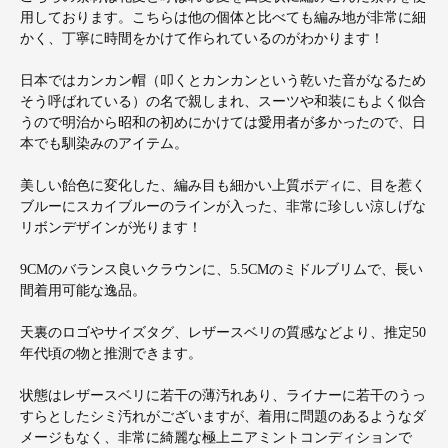
用しております。こちらは他の個体と比べても編み地が非常に細
かく、丁寧に時間をかけて作られているのがわかります！
日本ではカンカン帽（叩くとカンカンという乾いた音がなるため
そう呼ばれている）の名で親しまれ、スーツや和装にもよく似合
うので明治から昭和の初めにかけては愛用者が多かったので、日
本でも馴染みのアイテム。
美しい飴色に変化した、編み目も細かい上質ボディに、目を惹く
ブルーにスカイブルーのラインが入った、非常に珍しい涼しげな
リボンデザインが光ります！
9CMのバランス良いクラウンに、5.5CMのミドルブリムで、長い
間着用可能な逸品。
天裏のロゴやサイズタグ、レザースベリの質感などより、推定50
年代頃の物と推測できます。
状態はレザースベリに若干の薄汚れあり、ライナーに若干のうっ
すらとしたシミ汚れがございますが、着用に問題のあるようなダ
メージもなく、非常に綺麗な極上ニアミントコンディションで