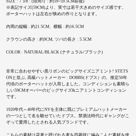
SIZE : 7 3/8 : (頭周り : 約59~59.5CM前後)
※表記サイズ(59CM)より、実寸は若干大きめのサイズ感です。
ボーターハットは左右が狭めの作りとなります。
内周の縦幅 : 約21.5CM、横幅 : 約16.5CM
クラウンの高さ : 約9CM, ツバの長さ : 5.5CM
COLOR : NATURAL/BLACK (ナチュラル/ブラック)
非常に合わせやすい黒リボンのビッグサイズニアミント! STETS
ONと並ぶ, 高級ハットメーカー : DOBBS(ドブス）の、推定50年
代頃のボーターハットが入荷しました。コンディションも素晴ら
しい59CMオーバーのビッグサイズ&ニアミントコンディション
です。
1920年代～40年代にNYを主体に既にプレミアムハットメーカー
の一つとして名を馳せていたドブス。禁酒法時代にギャングがこ
ぞって愛用したとされる人気ブランドです。
こちらの素材は花麦と呼ばれる麦を四菱状に編みこんだ素材を使