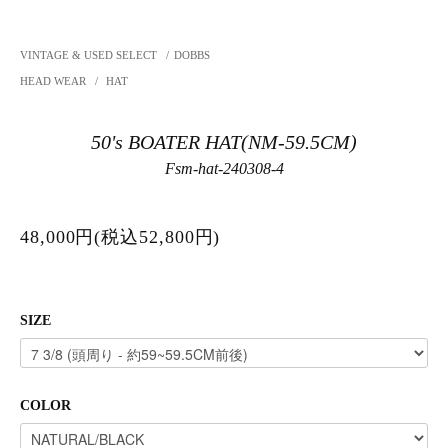
VINTAGE & USED SELECT
/
DOBBS
HEAD WEAR
/
HAT
50's BOATER HAT(NM-59.5CM)
Fsm-hat-240308-4
48,000円(税込52,800円)
SIZE
COLOR