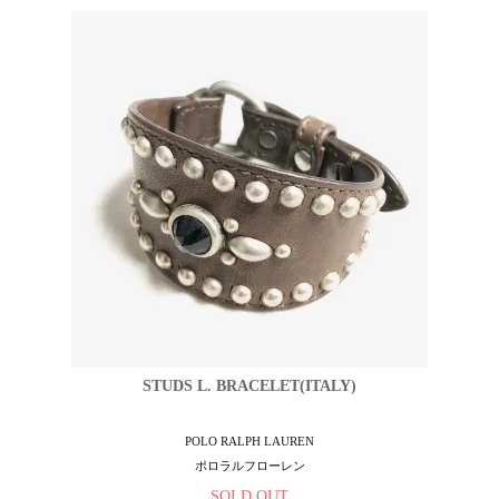
STUDS L. BRACELET(ITALY)
POLO RALPH LAUREN
ポロラルフローレン
SOLD OUT