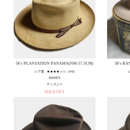
50's PLANTATION PANAMA(NM-57.5CM)
50's R
レア度 : ★★★★☆☆（4/6)
DISNEY
ディズニー
SOLD OUT