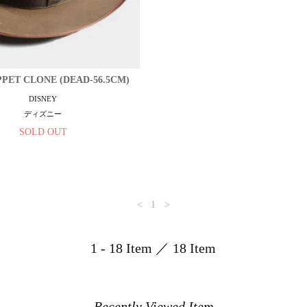
PPET CLONE (DEAD-56.5CM)
DISNEY
ディズニー
SOLD OUT
<
1
>
1 - 18 Item ／ 18 Item
Recently Viewed Item