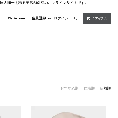
国内随一を誇る実店舗保有のオンラインサイトです。
My Account
会員登録
or
ログイン
0 アイテム
おすすめ順
|
価格順
| 新着順