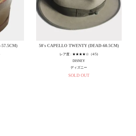
-57.5CM)
50's CAPELLO TWENTY (DEAD-60.5CM)
)
レア度 : ★★★★☆（4/5)
DISNEY
ディズニー
SOLD OUT