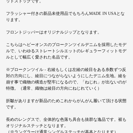
ッドストックです。
フラッシャー付きの新品未使用品でもちろんMADE IN USAとな
ります。
フロントジッパーはオリジナルジップとなります。
こちらはヘビーオンスのブロークンツイルデニムを採用したモデ
ルで、いわゆるストレートシルエットのレギュラーフィットモデ
ルとして幅広く愛された名品です。
※ブロークンツイル - 右綾もしくは左綾の綾目をある糸数ずつ反
対の方向にし、綾目につながらないようにしたデニム生地。綾を
崩す事で織物の構造が堅牢になるので、「ねじれ」が出ないのが
特徴。（通常、織物は綾目の方向にねじれていく）
折皺がありますが新品のためこれからがんがん履いて頂ける状態
です。
長めのレングスで、全体的な色落ち具合も抜群な逸品です。裾も
オリジナルステッチとなります。
（※ラングラーは通常シングルステッチが基本となります）