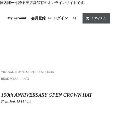
国内随一を誇る実店舗保有のオンラインサイトです。
My Account
会員登録
or
ログイン
0 アイテム
VINTAGE & USED SELECT
/
STETSON
HEAD WEAR
/
HAT
150th ANNIVERSARY OPEN CROWN HAT
Fsm-hat-151124-1