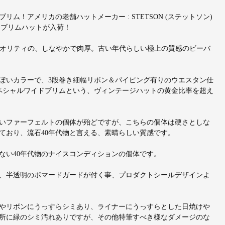
ム！アメリカの老舗ハットメーカー : STETSON (ステットソン)
ドブリムハットが入荷！
る3Xクオリティの、しなやかで肉厚。古い年代らしい極上の質感のビーバ
ぽいカラーで、3段巻き細幅リボン＆パイピング有りのウエスタン仕
スペシャルワイドブリムという、ヴィンテージハットの黄金比率を超え
いファーフェルトの個体が殆どですが、こちらの個体は硬さとしな
ており、流石40年代物と言える、素晴らしい質感です。
ない40年代物のナイスコンディションの個体です。
、半透明のポマードガードが付く事、プロダクトシールデザインよ
やリボンにうっすらシミあり、ライナーにうっすらとした日焼けや
所に緑のシミ汚れありですが、その他特筆すべき様なダメージのな