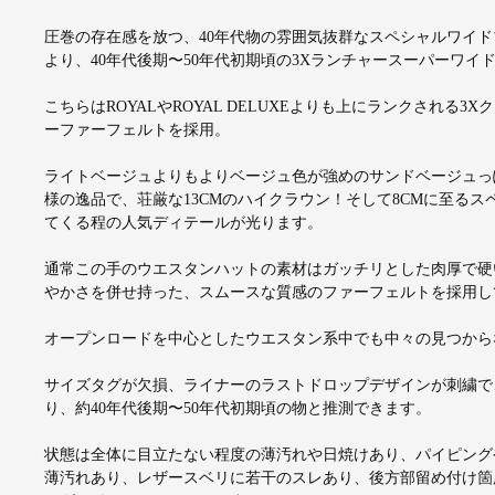
圧巻の存在感を放つ、40年代物の雰囲気抜群なスペシャルワイドブリ
より、40年代後期〜50年代初期頃の3Xランチャースーパーワイ
こちらはROYALやROYAL DELUXEよりも上にランクされ
ーファーフェルトを採用。
ライトベージュよりもよりベージュ色が強めのサンドベージュっ
様の逸品で、荘厳な13CMのハイクラウン！そして8CMに至る
てくる程の人気ディテールが光ります。
通常この手のウエスタンハットの素材はガッチリとした肉厚で硬
やかさを併せ持った、スムースな質感のファーフェルトを採用し
オープンロードを中心としたウエスタン系中でも中々の見つから
サイズタグが欠損、ライナーのラストドロップデザインが刺繍で
り、約40年代後期〜50年代初期頃の物と推測できます。
状態は全体に目立たない程度の薄汚れや日焼けあり、パイピング
薄汚れあり、レザースベリに若干のスレあり、後方部留め付け箇