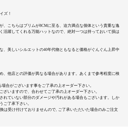
サイズ！
が、こちらはブリムが8CMに至る、迫力満点な個体という貴重な逸
く活躍してくれる万能ハットなので、絶対一つは持っておいて損は
な、美しいシルエットの40年代物ともなると価格がぐんぐん上昇中
め、他店との評価が異なる場合があります。あくまで参考程度に検
出る場合がございます事をご了承の上オーダー下さい。
ございますので、合わせてご了承の上オーダー下さい。
されていない部分のダメージや汚れがある場合もございます。しか
うご了承下さい。
交換は受け付けておりませんので, ご了承いただいた場合のみご注文