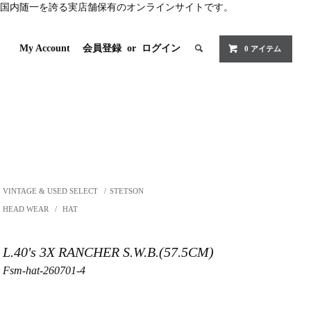
国内随一を誇る実店舗保有のオンラインサイトです。
My Account
会員登録
or
ログイン
0 アイテム
VINTAGE & USED SELECT
/
STETSON
HEAD WEAR
/
HAT
L.40's 3X RANCHER S.W.B.(57.5CM)
Fsm-hat-260701-4