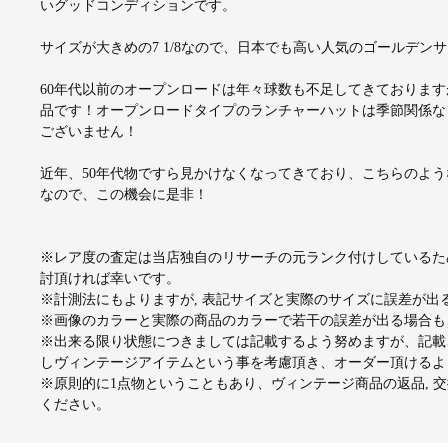
いグッドコンディションです。
サイズが大きめの7 1/8なので、日本でも高い人気のゴールデン
60年代以前のオープンロードは年々球数も不足してきております
品です！オープンロードタイプのランチャーハットは季節関係な
ございません！
近年、50年代物ですら見かけなくなってきており、こちらのよう
なので、この機会に是非！
※レア度の査定は当店独自のリサーチの元ランク付けしているた
討頂ければ幸いです。
※計測法にもよりますが, 表記サイズと実際のサイズに誤差が
※画像のカラーと実際の商品のカラーで若干の誤差が出る場合も
※出来る限り状態につきましては記載するよう努めますが、記載
しヴィンテージアイテムという事を考慮頂き、オーダー頂けるよ
※原則的に1点物ということもあり、ヴィンテージ商品の返品, 
ください。