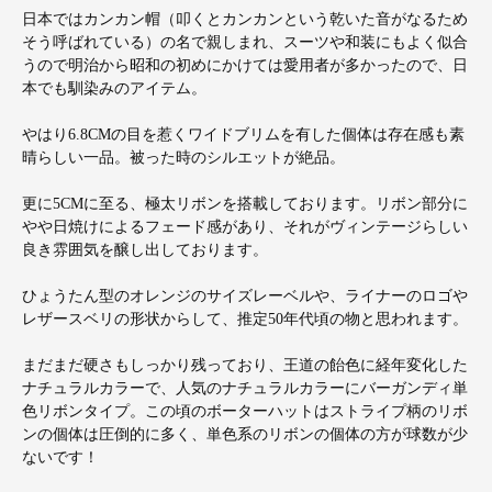
日本ではカンカン帽（叩くとカンカンという乾いた音がなるため
そう呼ばれている）の名で親しまれ、スーツや和装にもよく似合
うので明治から昭和の初めにかけては愛用者が多かったので、日
本でも馴染みのアイテム。
やはり6.8CMの目を惹くワイドブリムを有した個体は存在感も素
晴らしい一品。被った時のシルエットが絶品。
更に5CMに至る、極太リボンを搭載しております。リボン部分に
やや日焼けによるフェード感があり、それがヴィンテージらしい
良き雰囲気を醸し出しております。
ひょうたん型のオレンジのサイズレーベルや、ライナーのロゴや
レザースベリの形状からして、推定50年代頃の物と思われます。
まだまだ硬さもしっかり残っており、王道の飴色に経年変化した
ナチュラルカラーで、人気のナチュラルカラーにバーガンディ単
色リボンタイプ。この頃のボーターハットはストライプ柄のリボ
ンの個体は圧倒的に多く、単色系のリボンの個体の方が球数が少
ないです！