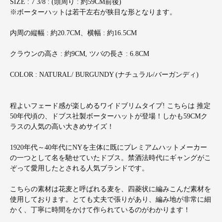
SIZE : 7 3/8 : (頭周り : 約59CM前後)
※ボーターハットは若干左右が狭目な形となります。
内周の縦幅 : 約20.7CM、横幅 : 約16.5CM
クラウンの高さ : 約9CM, ツバの長さ : 6.8CM
COLOR : NATURAL/ BURGUNDY (ナチュラル/バーガンディ)
程よいフェード感が楽しめるワイドブリムタイプ! こちらは 推定
50年代頃の、ドブス社製ボーターハットが登場！しかも59CMク
ラスの人気の高い大きめサイズ！
1920年代～40年代にNYを主体に既にプレミアムハットメーカー
の一つとして名を馳せていたドブス。禁酒法時代にギャングがこ
ぞって愛用したとされる人気ブランドです。
こちらの素材は花麦と呼ばれる麦を、四菱状に編みこんだ素材を
使用しております。とても丈夫で張りがあり、編み地が非常に細
かく、丁寧に時間をかけて作られているのがわかります！