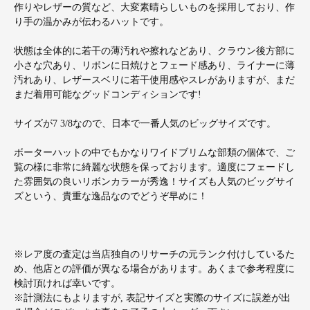
作りやレザーの質など、大変素晴らしいものを採用しており、作
り手の温かみが伝わるハットです。
状態は全体的に若干の薄汚れや擦れなどあり、クラウン後方部に
小さな穴あり、リボンに日焼けとフェード感あり、ライナーに薄
汚れあり、レザースベリに若干使用感やスレがありますが、まだ
まだ着用可能なグッドコンディションです!
サイズが7 3/8なので、日本で一番人気のビッグサイズです。
ボーターハットの中でもかなりワイドブリムな部類の個体で、ご
覧の様に非常に綺麗な状態を保っております。適度にフェードし
た雰囲気の良いリボンカラーが秀逸！サイズも人気のビッグサイ
ズという、貴重な逸品なのでどうぞ早めに！
※レア度の査定は当店独自のリサーチの元ランク付けしているた
め、他店との評価が異なる場合があります。あくまで参考程度に
検討頂ければ幸いです。
※計測法にもよりますが, 表記サイズと実際のサイズに誤差が出