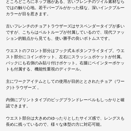
ところどころにネップ感がある、古いフレンチのツイル素材なら
ではの触り心地。若干パープルがかった様な、深いインクブルー
カラーが目を惹きます。
古いフレンチのチョアトラウザーズはサスペンダータイプが多い
ですが、こちらはベルトループが付属しているので、現代ファッ
ション的観点から見ても、使い勝手の良いボトムスです。
ウエストのフロント部分はフック式＆ボタンフライタイプ。ウエ
スト部分にコインポケット、左右にスラッシュポケットが付属。
バックにも右側のみ貼り付けポケット。右腿にペインターポケッ
トも付属する、機能性重視のディテール。
主にワークアイテムとしての使用が目的ととされたチョア（ワー
ク)トラウザーズ 。
内側にプリントタイプのビッグブランドレーベルもしっかりと確
認できます。
ウエスト部分は大きめのゆったりとしたサイズ感で、レングスも
長めに残っているので、様々な体型の方に対応可能。