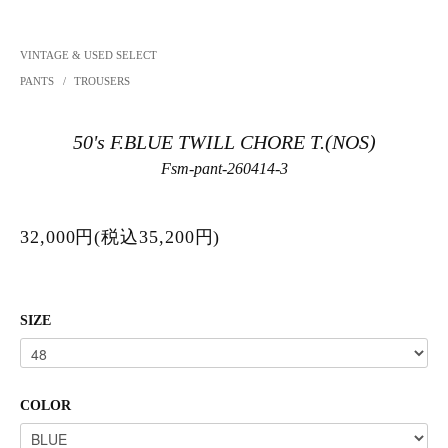
VINTAGE & USED SELECT
PANTS
/
TROUSERS
50's F.BLUE TWILL CHORE T.(NOS)
Fsm-pant-260414-3
32,000円(税込35,200円)
SIZE
COLOR