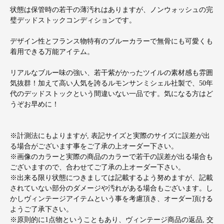
状態は保管時の若干の薄汚れはありますが、ノンウォッシュの完
璧デッドストックコンディションです。
デザイン性とフランス物特有のブルーカラーで無骨にも可愛くも
着用できる万能アイテム。
リアルなブルー味の強い、若干紫がかったツイルの素材感も雰囲
気抜群！加えて高い人気を誇るルモンサンミシェル社製で、50年
代のデッドストックという間違いない一品です。気になる方はど
うぞお早めに！
※計測法にもよりますが, 表記サイズと実際のサイズに誤差が出
る場合がございます事をご了承の上オーダー下さい。
※画像のカラーと実際の商品のカラーで若干の誤差が出る場合も
ございますので、合わせてご了承の上オーダー下さい。
※出来る限り状態につきましては記載するよう努めますが、記載
されていない部分のダメージや汚れがある場合もございます。し
かしヴィンテージアイテムという事を考慮頂き、オーダー頂ける
ようご了承下さい。
※原則的に1点物ということもあり、ヴィンテージ商品の返品, 交