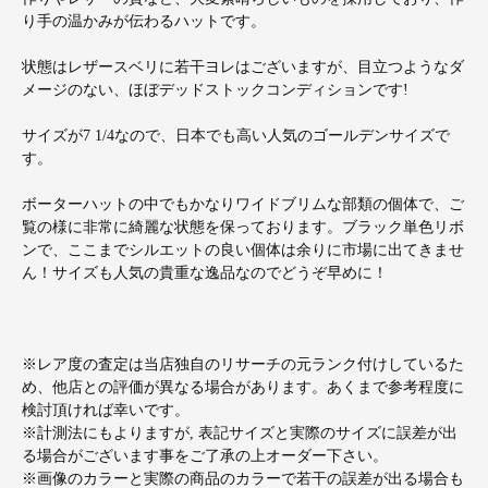
り手の温かみが伝わるハットです。
状態はレザースベリに若干ヨレはございますが、目立つようなダ
メージのない、ほぼデッドストックコンディションです!
サイズが7 1/4なので、日本でも高い人気のゴールデンサイズで
す。
ボーターハットの中でもかなりワイドブリムな部類の個体で、ご
覧の様に非常に綺麗な状態を保っております。ブラック単色リボ
ンで、ここまでシルエットの良い個体は余りに市場に出てきませ
ん！サイズも人気の貴重な逸品なのでどうぞ早めに！
※レア度の査定は当店独自のリサーチの元ランク付けしているた
め、他店との評価が異なる場合があります。あくまで参考程度に
検討頂ければ幸いです。
※計測法にもよりますが, 表記サイズと実際のサイズに誤差が出
る場合がございます事をご了承の上オーダー下さい。
※画像のカラーと実際の商品のカラーで若干の誤差が出る場合も