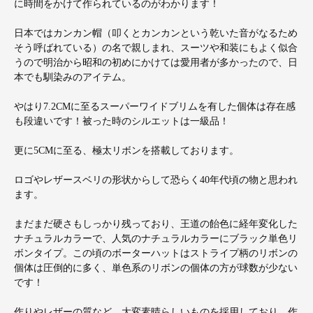
に時間をかけて作られているのがわかります！
日本ではカンカン帽（叩くとカンカンという乾いた音がなるため
そう呼ばれている）の名で親しまれ、スーツや和装にもよく似合
うので明治から昭和の初めにかけては愛用者が多かったので、日
本でも馴染みのアイテム。
やはり7.2CMに至るスーパーワイドブリムを有した個体は存在感
も段違いです！被った時のシルエットは一級品！
更に5CMに至る、極太リボンを搭載しております。
ロゴやレザースベリの形状からして恐らく40年代頃の物と思われ
ます。
まだまだ硬さもしっかり残っており、王道の飴色に経年変化した
ナチュラルカラーで、人気のナチュラルカラーにブラック単色リ
ボンタイプ。この頃のボーターハットはストライプ柄のリボンの
個体は圧倒的に多く、単色系のリボンの個体の方が球数が少ない
です！
作りやレザーの質など、大変素晴らしいものを採用しており、作