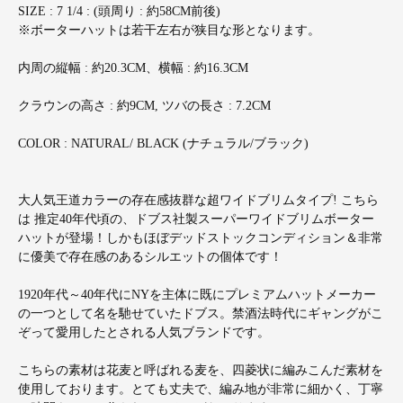
SIZE : 7 1/4 : (頭周り : 約58CM前後)
※ボーターハットは若干左右が狭目な形となります。
内周の縦幅 : 約20.3CM、横幅 : 約16.3CM
クラウンの高さ : 約9CM, ツバの長さ : 7.2CM
COLOR : NATURAL/ BLACK (ナチュラル/ブラック)
大人気王道カラーの存在感抜群な超ワイドブリムタイプ! こちら
は 推定40年代頃の、ドブス社製スーパーワイドブリムボーター
ハットが登場！しかもほぼデッドストックコンディション＆非常
に優美で存在感のあるシルエットの個体です！
1920年代～40年代にNYを主体に既にプレミアムハットメーカー
の一つとして名を馳せていたドブス。禁酒法時代にギャングがこ
ぞって愛用したとされる人気ブランドです。
こちらの素材は花麦と呼ばれる麦を、四菱状に編みこんだ素材を
使用しております。とても丈夫で、編み地が非常に細かく、丁寧