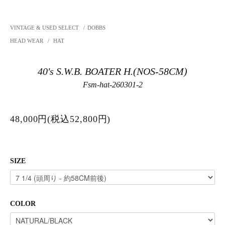
VINTAGE & USED SELECT
/
DOBBS
HEAD WEAR
/
HAT
40's S.W.B. BOATER H.(NOS-58CM)
Fsm-hat-260301-2
48,000円(税込52,800円)
SIZE
COLOR