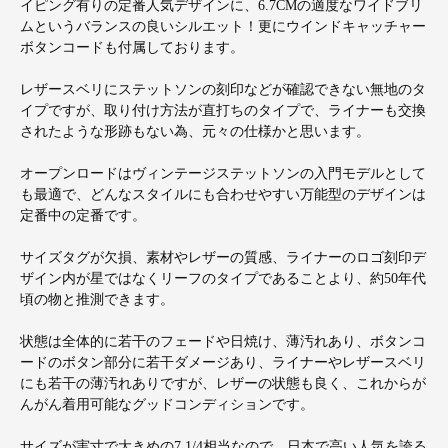
イピング有りの定番人気デザインに、6.7CMの適度なワイドブリ
ムというバランスの良いシルエット！更にウインドキャッチャー
ボタンコードも付属しております。
レザースベリにステットソンの刻印などが確認できない無地のタ
イプですが、取り付け方法が直打ちのタイプで、ライナーも交換
されたような形跡もない為、元々の仕様かと思います。
オープンロードはヴィンテージステットソンの入門モデルとして
も最適で、どんなスタイルにも合わせやすい万能型のデザインは
定番中の定番です。
サイズタグが欠損、素材やレザーの質感、ライナーのロゴ刻印デ
ザイン内が星ではなくリーフのタイプであることより、約50年代
頃の物と推測できます。
状態は全体的に若干のフェードや日焼け、薄汚れあり、ボタンコ
ードのボタン部分に若干ダメージあり、ライナーやレザースベリ
にも若干の薄汚れありですが、レザーの状態も良く、これからが
んがん着用可能なグッドコンディションです。
サイズが実寸で大きめの7 1/4相当なので、日本で高い人気を誇る