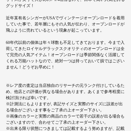
グッドサイズ！
近年某有名シンガーがUSAでヴィンテージオープンロードを着用
していた事で、若年層にもその人気が伝わり、オープンロードが
飛ぶように売れているという現象が起こっています。
60年代以前の個体は年々球数も不足してきております。今まで入
荷してきたロイヤルデラックスクオリティのオープンロードは全
て完売の人気アイテム！オープンロードは季節関係なく活躍して
くれる万能ハットなので、絶対一つは持っておいて損ではござい
ません！どうぞお早めに！
※レア度の査定は当店独自のリサーチの元ランク付けしているた
め、他店との評価が異なる場合があります。あくまで参考程度に
検討頂ければ幸いです。
※計測法にもよりますが, 表記サイズと実際のサイズに誤差が出
る場合がございます事をご了承の上オーダー下さい。
※画像のカラーと実際の商品のカラーで若干の誤差が出る場合も
ございますので、合わせてご了承の上オーダー下さい。
※出来る限り状態につきましては記載するよう努めますが、記載