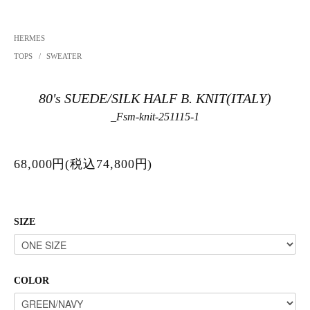
HERMES
TOPS
/
SWEATER
80's SUEDE/SILK HALF B. KNIT(ITALY)
_Fsm-knit-251115-1
68,000円(税込74,800円)
SIZE
COLOR