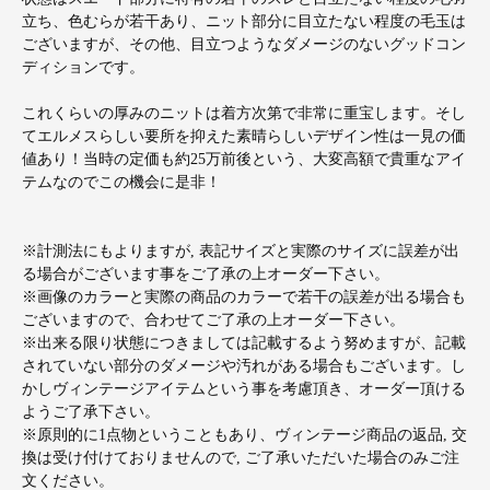
立ち、色むらが若干あり、ニット部分に目立たない程度の毛玉は
ございますが、その他、目立つようなダメージのないグッドコン
ディションです。
これくらいの厚みのニットは着方次第で非常に重宝します。そし
てエルメスらしい要所を抑えた素晴らしいデザイン性は一見の価
値あり！当時の定価も約25万前後という、大変高額で貴重なアイ
テムなのでこの機会に是非！
※計測法にもよりますが, 表記サイズと実際のサイズに誤差が出
る場合がございます事をご了承の上オーダー下さい。
※画像のカラーと実際の商品のカラーで若干の誤差が出る場合も
ございますので、合わせてご了承の上オーダー下さい。
※出来る限り状態につきましては記載するよう努めますが、記載
されていない部分のダメージや汚れがある場合もございます。し
かしヴィンテージアイテムという事を考慮頂き、オーダー頂ける
ようご了承下さい。
※原則的に1点物ということもあり、ヴィンテージ商品の返品, 交
換は受け付けておりませんので, ご了承いただいた場合のみご注
文ください。