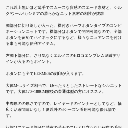
これ以上無いほど薄手でスムースな質感のスエード素材と、シル
ク/ウール/カシミアの滑らかなニット素材の相性が抜群！
胸部分に切り返しが入った、襟付きハーフボタンタイプのコンビ
ネーションニットです。襟部分はボタンで開閉可能なので、全部
ボタンを留めてハイネックにするなど、様々なニュアンスを付け
る事も可能な便利アイテム。
左胸下部分に、さり気なくエルメスのHロゴエンブレム刺繍デザ
インが入るのもポイント。
ボタンにも全てHERMESの刻印が入ります。
大体M~Lサイズ相当で、ゆったりとしたストレートなシルエット
です。大体170~180CM前後の普通体型の方にオススメ。
中肉厚のの厚さですので、レイヤードのインナーとしてなど、幅
広く活躍間違いなし！夏以外の3シーズン着用可能な優れ物で
す。
状態はスエード部分に特有の若干のスレと目立たない程度の毛羽