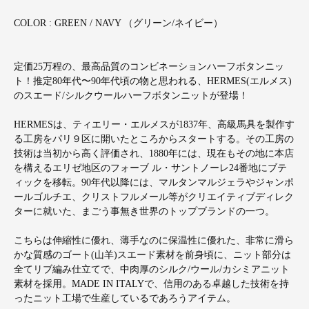
COLOR : GREEN / NAVY （グリーン/ネイビー）
定価25万程の、最高品質のコンビネーションハーフボタンニッ
ト！推定80年代〜90年代頃の物と思われる、HERMES(エルメス)
のスエード/シルクウールハーフボタンニットが登場！
HERMESは、ティエリー・エルメスが1837年、高級馬具を製作す
る工房をパリ９区に開いたところからスタートする。その工房の
技術は当初から高く評価され、1880年には、現在もその地に本店
を構えるエリゼ地区のフォーブ ル・サントノーレ24番地にブテ
ィックを移転。90年代以降には、マルタンマルジェラやジャンポ
ールゴルチエ、クリストフルメール等がクリエイティブディレク
ターに就いた、まごう事無き世界のトップブランドの一つ。
こちらは伸縮性に優れ、薄手なのに保温性に優れた、非常に滑ら
かな質感のゴート(山羊)スエード素材を前身頃に、ニット部分は
全てリブ編み仕立てで、中肉厚のシルク/ウール/カシミアニット
素材を採用。MADE IN ITALYで、信用のある卓越した技術を持
ったニット工場で生産しているであろうアイテム。