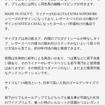
す。ブリム先には同じく同色系の細幅パイピングが付きます。
MADE IN ITALYで、ライナーがQUALITA EXTRA SUPERIORE
シリーズのデザインになっており, レザースベリのロゴの横のデ
ザインがANTICA CASAになったヨーロッパ市場向けの逸品で
す。
サイズタグは赤の紙タグ、内側のプロダクトシールが枠なしタイ
プ、レザースベリの後ろの留め付けステッチがないという取り付
け方法から見ても、約50年代頃の物と推測できます。
状態は全体的に経年による風合いがあり、つば裏などに若干虫食
い跡あり、そのライナーやレザースベリにも若干薄汚れと使用感
はありますが、その他目立つダメージのない、まだまだ着用可能
なグッドコンディションです。
サイズも7 1/4相当という, 日本で高い人気のゴールデンサイズで
す。
前下がりでもオールアップでもどちらでも被る事が可能な6.8CM
のワイドブリムで、被った時のシルエットが流麗かつエレガント