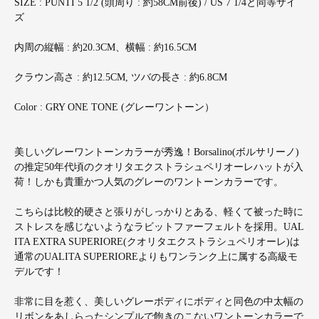
SIZE : PUNTI 5 1/2 (頭周り : 約58CM前後) / US 7 1/4と同等サイ
ズ
内周の縦幅 : 約20.3CM、横幅 : 約16.5CM
クラウン高さ : 約12.5CM, ツバの長さ : 約6.8CM
Color : GRY ONE TONE (グレーワントーン）
美しいグレーワントーンカラーが秀逸！Borsalino(ボルサリーノ)
の推定50年代頃のクオリタエクストラシュペリオーレハットが入
荷！しかも貴重かつ人気のグレーのワントーンカラーです。
こちらは比較的硬さと張りがしっかりとある、軽くて被った時に
ストレスを感じないようなラビットファーフェルトを採用。UAL
ITA EXTRA SUPERIORE(クオリタエクストラシュペリオーレ)は
通常のUALITA SUPERIOREよりもワンランク上に属する高級モ
デルです！
非常に目を惹く、美しいグレーボディにボディと同色の中太幅の
リボンをあしらったシンプルで飽きのこないワントーンカラーで