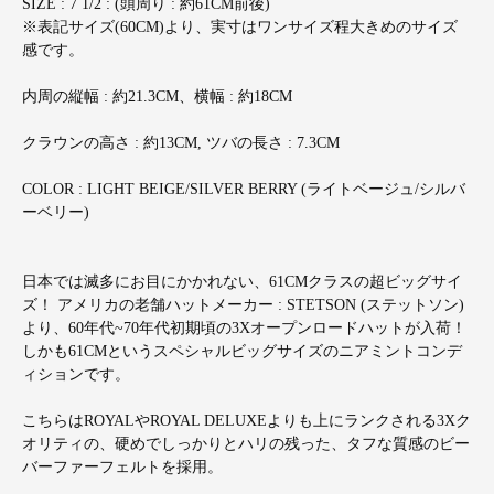
SIZE : 7 1/2 : (頭周り : 約61CM前後)
※表記サイズ(60CM)より、実寸はワンサイズ程大きめのサイズ
感です。
内周の縦幅 : 約21.3CM、横幅 : 約18CM
クラウンの高さ : 約13CM, ツバの長さ : 7.3CM
COLOR : LIGHT BEIGE/SILVER BERRY (ライトベージュ/シルバ
ーベリー)
日本では滅多にお目にかかれない、61CMクラスの超ビッグサイ
ズ！ アメリカの老舗ハットメーカー : STETSON (ステットソン)
より、60年代~70年代初期頃の3Xオープンロードハットが入荷！
しかも61CMというスペシャルビッグサイズのニアミントコンデ
ィションです。
こちらはROYALやROYAL DELUXEよりも上にランクされる3Xク
オリティの、硬めでしっかりとハリの残った、タフな質感のビー
バーファーフェルトを採用。