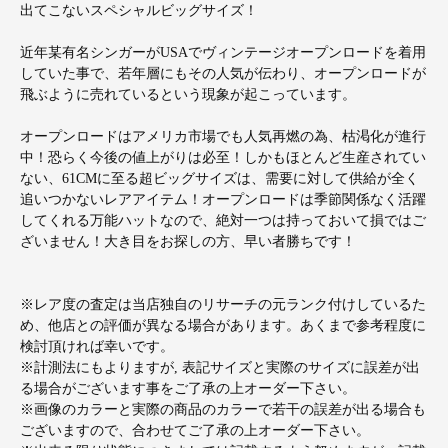
出てこないスペシャルビッグサイズ！
近年某有名シンガーがUSAでヴィンテージオープンロードを着用
していた事で、若年層にもその人気が伝わり、オープンロードが
飛ぶように売れているという現象が起こっています。
オープンロードはアメリカ市場でも人気再燃の為、枯渇化が進行
中！恐らく今後の値上がりは必至！しかもほとんど生産されてい
ない、61CMに至る超ビッグサイズは、需要に対して供給が全く
追いつかないレアアイテム！オープンロードは季節関係なく活躍
してくれる万能ハットなので、絶対一つは持っておいて損ではご
ざいません！大き目をお探しの方、早い者勝ちです！
※レア度の査定は当店独自のリサーチの元ランク付けしているた
め、他店との評価が異なる場合があります。あくまで参考程度に
検討頂ければ幸いです。
※計測法にもよりますが, 表記サイズと実際のサイズに誤差が出
る場合がございます事をご了承の上オーダー下さい。
※画像のカラーと実際の商品のカラーで若干の誤差が出る場合も
ございますので、合わせてご了承の上オーダー下さい。