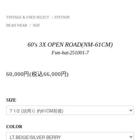
VINTAGE & USED SELECT
/
STETSON
HEAD WEAR
/
HAT
60's 3X OPEN ROAD(NM-61CM)
Fsm-hat-251001-7
60,000円(税込66,000円)
SIZE
COLOR