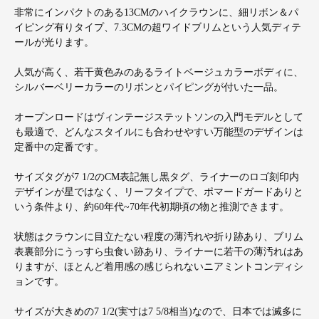
非常にインパクトのある13CMのハイクラウンに、細リボン＆パ
イピング有りタイプ、7.3CMの超ワイドブリムという人気ディテ
ールが光ります。
人気が高く、若干黄色みのあるライトベージュカラーボディに、
シルバーベリーカラーのリボンとパイピングが付いた一品。
オープンロードはヴィンテージステットソンの入門モデルとして
も最適で、どんなスタイルにも合わせやすい万能型のデザインは
定番中の定番です。
サイズタグが7 1/2のCM表記無し黒タグ、ライナーのロゴ刻印内
デザインが星ではなく、リーフタイプで、ポマードガードありと
いう条件より、約60年代~70年代初期頃の物と推測できます。
状態はクラウンに目立たない程度の薄汚れや折り跡あり、ブリム
表裏部分にうっすら虫食い跡あり、ライナーに若干の薄汚れはあ
りますが、ほとんど着用感の感じられないニアミントコンディシ
ョンです。
サイズが大きめの7 1/2(実寸は7 5/8相当)なので、日本では滅多に