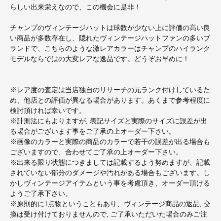
らしい出来栄えなので、この機会に是非！
チャンプのヴィンテージハットは球数が少ない上に評価の高い良
い商品が多数存在し、隠れたヴィンテージハットファンの多いブ
ランドで、こちらのような激レアカラーはチャンプのハイランク
モデルならではの大変レアな逸品です。どうぞお早めに！
※レア度の査定は当店独自のリサーチの元ランク付けしているた
め、他店との評価が異なる場合があります。あくまで参考程度に
検討頂ければ幸いです。
※計測法にもよりますが, 表記サイズと実際のサイズに誤差が出
る場合がございます事をご了承の上オーダー下さい。
※画像のカラーと実際の商品のカラーで若干の誤差が出る場合も
ございますので、合わせてご了承の上オーダー下さい。
※出来る限り状態につきましては記載するよう努めますが、記載
されていない部分のダメージや汚れがある場合もございます。し
かしヴィンテージアイテムという事を考慮頂き、オーダー頂ける
ようご了承下さい。
※原則的に1点物ということもあり、ヴィンテージ商品の返品, 交
換は受け付けておりませんので, ご了承いただいた場合のみご注