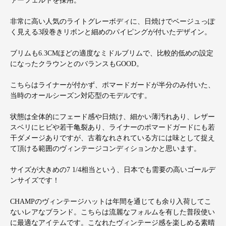
ァーフェルトを採用。
非常に高い人気のライトグレーボディに、日焼けでベージュっぽ
く見える3段巻きリボンと細めのパイピングが付いたデザイン。
ブリムも6.3CMほどの適度なミドルブリムで、比較的低めの設定
になったクラウンとのバランスもGOOD。
こちらはライナーが付かず、ポマードガードが半分のみ付いた、
当時のオールシーズン対応型のモデルです。
状態は全体的にフェード感や日焼け、細かい薄汚れあり、レザー
スベリにヒビや若干亀裂あり、ライナーのポマードガードにも若
干ダメージありですが、古着なれされている方には味として捉え
て頂ける範囲のヴィンテージコンディションかと思います。
サイズが大きめの7 1/4相当という、日本でも需要の高いゴールデ
ンサイズです！
CHAMPのヴィンテージハットは年間を通じても余り入荷してこ
ないレアなブランド。こちらは流麗なフォルムを有した普段使い
に最適なアイテムです。こなれたヴィンテージ感を楽しめる素晴