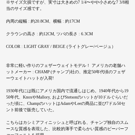
※サイズ欠損ですが、実寸は大きめの7 1/4〜やや小さめな7 3/8相
当のサイズ感です。
内周の縦幅 : 約20.8CM、横幅 : 約17CM
クラウンの高さ : 約12CM, ツバの長さ : 6.3CM
COLOR : LIGHT GRAY / BEIGE (ライトグレー/ベージュ）
非常に軽い作りのフェザーウェイトモデル！ アメリカの老舗ハ
ットメーカー : CHAMP (チャンプ)社の、推定50年代頃のフェザ
ーウェイトハットが入荷!
1930年代には既にアメリカ国内で流通しはじめ。1940年代から19
50年代、KnoxやMallory, およびStetsonのハットが10ドルぐらいだ
った頃に、ChampのハットはAdamやLeeの商品に並び7ドル50セ
ント前後で販売していた。
こちらはカシミアフィニッシュと呼ばれる、チャンプ独自のスム
ースな質感を表現した、比較的薄手で柔らかい質感のビーバーフ