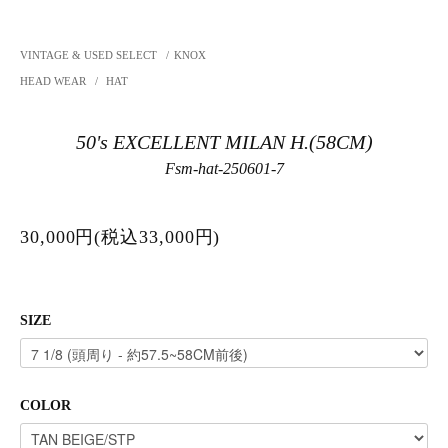
VINTAGE & USED SELECT
/
KNOX
HEAD WEAR
/
HAT
50's EXCELLENT MILAN H.(58CM)
Fsm-hat-250601-7
30,000円(税込33,000円)
SIZE
COLOR