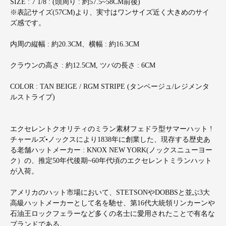
SIZE : 7 1/8 : (頭周り : 約57.5~58CM前後)
※表記サイズ(57CM)より、実寸はワンサイズ近く大きめのサイ
ズ感です。
内周の縦幅 : 約20.3CM、横幅 : 約16.3CM
クラウンの高さ : 約12.5CM, ツバの長さ : 6CM
COLOR : TAN BEIGE / RGM STRIPE (タンベージュ/レジメンタ
ルストライプ)
エクセレントクオリティのミラン素材フェドラ型サマーハット !
チャールズ•ノックスにより1838年に創業した、現存する歴史あ
る老舗ハットメーカー : KNOX NEW YORK(ノックスニューヨー
ク）の、推定50年代後期~60年代頃のエクセレントミランハット
が入荷。
アメリカのハット市場において、STETSONやDOBBSと並ぶ3大
高級ハットメーカーとして名を馳せ、第16代大統領リンカーンや
石油王ロックフェラーなど多くの名士に愛用されたことで有名な
ブランドである。