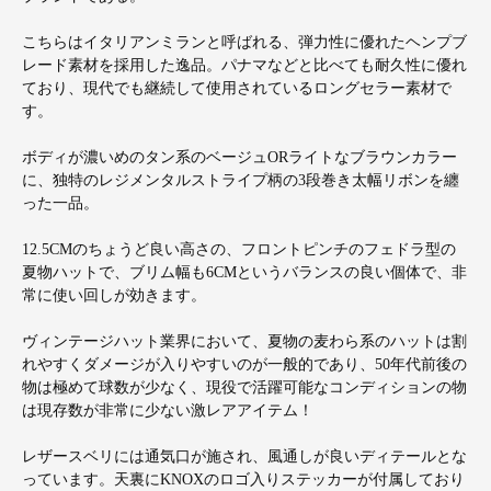
こちらはイタリアンミランと呼ばれる、弾力性に優れたヘンプブ
レード素材を採用した逸品。パナマなどと比べても耐久性に優れ
ており、現代でも継続して使用されているロングセラー素材で
す。
ボディが濃いめのタン系のベージュORライトなブラウンカラー
に、独特のレジメンタルストライプ柄の3段巻き太幅リボンを纏
った一品。
12.5CMのちょうど良い高さの、フロントピンチのフェドラ型の
夏物ハットで、ブリム幅も6CMというバランスの良い個体で、非
常に使い回しが効きます。
ヴィンテージハット業界において、夏物の麦わら系のハットは割
れやすくダメージが入りやすいのが一般的であり、50年代前後の
物は極めて球数が少なく、現役で活躍可能なコンディションの物
は現存数が非常に少ない激レアアイテム！
レザースベリには通気口が施され、風通しが良いディテールとな
っています。天裏にKNOXのロゴ入りステッカーが付属しており