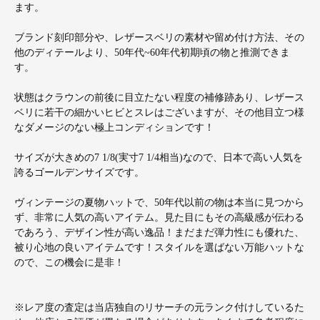
ます。
ブランド刻印部分や、レザースベリの素材や留め付け方法、その
他のディテールより、50年代~60年代初期頃の物と推測できま
す。
状態はクラウンの前後に目立たない程度の補修跡あり、レザース
ベリに若干の細かいヒビとスレはございますが、その他目立つ様
なダメージのない極上コンディションです！
サイズが大きめの7 1/8(実寸7 1/4相当)なので、日本で高い人気を
誇るゴールデンサイズです。
ヴィンテージの夏物ハットで、50年代以前の物は本当に見つから
ず、非常に人気の高いアイテム。見た目にもその高級感が伝わる
であろう、デザイン性が高い逸品！まだまだ弾力性にも優れた、
被り心地の良いアイテムです！スタイルを選ばない万能ハットな
ので、この機会に是非！
※レア度の査定は当店独自のリサーチの元ランク付けしているた