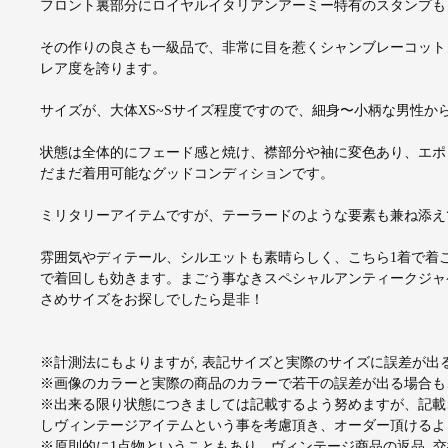
フロント裏部分にロイヤルイタリアンアーミー特有のスタンプも
その作りの良さも一級品で、非常に目を惹くシャンブレーコット
レア度を誇ります。
サイズが、大体XS~Sサイズ程度ですので、細身〜小柄な男性か
状態は全体的にフェード感と焼け、襟部分や袖に変色あり、エポ
だまだ着用可能なグッドコンディションです。
ミリタリーアイテムですが、テーラードのような要素も兼ね添え
雰囲気やディテール、シルエットも素晴らしく、こちら1着で着
で着回しも効きます。まごう事なきスペシャルアンティークジャ
さめサイズをお探しでしたら是非！
※計測法にもよりますが, 表記サイズと実際のサイズに誤差が
※画像のカラーと実際の商品のカラーで若干の誤差が出る場合も
※出来る限り状態につきましては記載するよう努めますが、記載
しヴィンテージアイテムという事を考慮頂き、オーダー頂けるよ
※原則的に1点物ということもあり、ヴィンテージ商品の返品, 