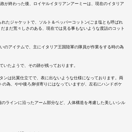
。1946年に王政が終わった後、ロイヤルイタリアンアーミーは、現在のイタリア
作られたジャケットで、ソルト＆ペッパーコットン(ごま塩とも呼ばれ
まだまだ荒々しさのある、現在では見る事もないような度詰のコット
うな扱いのアイテムで、主にイタリア王国陸軍の隊員が作業をする時の為
ていたようで、その跡が残っております。
タンは比翼仕立てで、表に出ないような仕様になっております。両
トの為、やや後ろ身頃寄りにはなっていますが、左右にハンドポケ
腕のラインに沿ったアーム部分など、人体構造を考慮した美しいシル