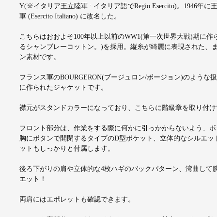
Y(※イタリア王立陸軍 : イタリア語でRegio Esercito)
軍 (Esercito Italiano) に改名した。
こちらはおおよそ100年以上以前のWW1(第一次世界大戦)期に
るシャンブレーコットン。)を採用。縦糸が綺麗に表現された、
ン素材です。
フランス軍のBOURGERON(ブージュロン/ボージョン)のよ
に作られたジャケットです。
襟元がスタンドカラーになっており、こちらに階級章を取り付け
フロント部分は、作業をする際に何かに引っかからないよう、ボ
胸にボタンで開閉するタイプのD型ポケット、立体的なシルエッ
ットもしっかりと付属します。
後ろ下がりの肩や立体的な4枚ハギのバックパターン、湾曲して
エット！
両肩にはエポレットも確認できます。