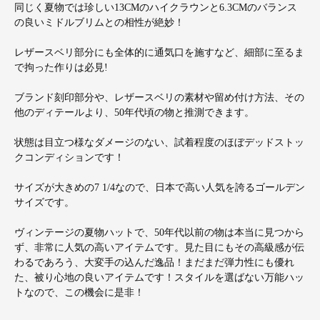
同じく夏物では珍しい13CMのハイクラウンと6.3CMのバランス
の良いミドルブリムとの相性が絶妙！
レザースベリ部分にも全体的に通気口を施すなど、細部に至るま
で拘った作りは必見!
ブランド刻印部分や、レザースベリの素材や留め付け方法、その
他のディテールより、50年代頃の物と推測できます。
状態は目立つ様なダメージのない、試着程度のほぼデッドストッ
クコンディションです！
サイズが大きめの7 1/4なので、日本で高い人気を誇るゴールデン
サイズです。
ヴィンテージの夏物ハットで、50年代以前の物は本当に見つから
ず、非常に人気の高いアイテムです。見た目にもその高級感が伝
わるであろう、大変手の込んだ逸品！まだまだ弾力性にも優れ
た、被り心地の良いアイテムです！スタイルを選ばない万能ハッ
トなので、この機会に是非！