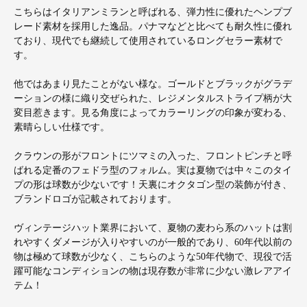
こちらはイタリアンミランと呼ばれる、弾力性に優れたヘンプブ
レード素材を採用した逸品。パナマなどと比べても耐久性に優れ
ており、現代でも継続して使用されているロングセラー素材で
す。
他ではあまり見たことがない様な。ゴールドとブラックがグラデ
ーションの様に織り交ぜられた、レジメンタルストライプ柄が大
変目惹きます。見る角度によってカラーリングの印象が変わる、
素晴らしい仕様です。
クラウンの形がフロントにツマミの入った、フロントピンチと呼
ばれる定番のフェドラ型のフォルム。実は夏物では中々このタイ
プの形は球数が少ないです！天裏にオクタゴン型の装飾が付き、
ブランドロゴが記載されております。
ヴィンテージハット業界において、夏物の麦わら系のハットは割
れやすくダメージが入りやすいのが一般的であり、60年代以前の
物は極めて球数が少なく、こちらのような50年代物で、現役で活
躍可能なコンディションの物は現存数が非常に少ない激レアアイ
テム！