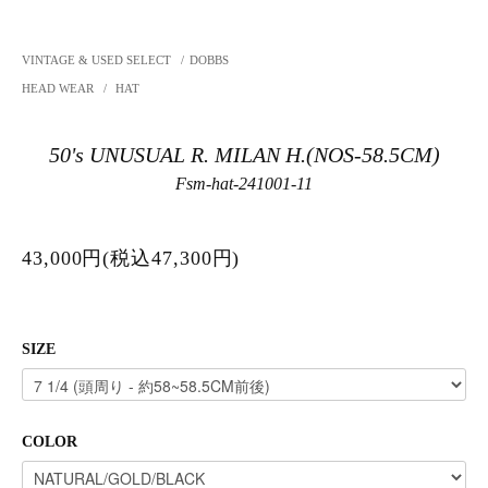
VINTAGE & USED SELECT
/
DOBBS
HEAD WEAR
/
HAT
50's UNUSUAL R. MILAN H.(NOS-58.5CM)
Fsm-hat-241001-11
43,000円(税込47,300円)
SIZE
COLOR