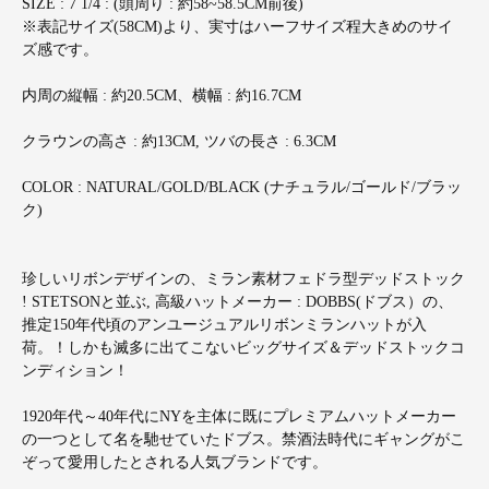
SIZE : 7 1/4 : (頭周り : 約58~58.5CM前後)
※表記サイズ(58CM)より、実寸はハーフサイズ程大きめのサイ
ズ感です。
内周の縦幅 : 約20.5CM、横幅 : 約16.7CM
クラウンの高さ : 約13CM, ツバの長さ : 6.3CM
COLOR : NATURAL/GOLD/BLACK (ナチュラル/ゴールド/ブラッ
ク)
珍しいリボンデザインの、ミラン素材フェドラ型デッドストック
! STETSONと並ぶ, 高級ハットメーカー : DOBBS(ドブス）の、
推定150年代頃のアンユージュアルリボンミランハットが入
荷。！しかも滅多に出てこないビッグサイズ＆デッドストックコ
ンディション！
1920年代～40年代にNYを主体に既にプレミアムハットメーカー
の一つとして名を馳せていたドブス。禁酒法時代にギャングがこ
ぞって愛用したとされる人気ブランドです。