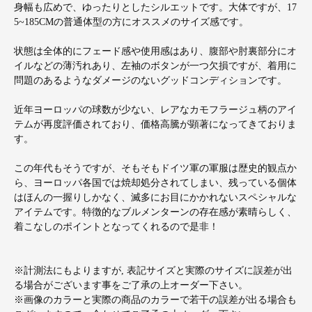
身幅も広めで、ゆったりとしたシルエットです。大体ですが、17
5~185CMの普通体型の方にオススメのサイズ感です。
状態は全体的にフェード感や使用感はあり、腹部や肘裏部分にオ
イルなどの薄汚れあり、左袖のボタンが一つ欠損ですが、着用に
問題のあるようなダメージのないグッドコンディションです。
近年ヨーロッパの球数が少ない、レアなカモフラージュ柄のアイ
テムが再度評価されており、価格高騰が顕著になってきておりま
す。
この年代もそうですが、そもそもドイツ軍の軍服は歴史的観点か
ら、ヨーロッパ各国では焼却処分されてしまい、残っている個体
はほんの一握りしかなく、滅多にお目にかかれないスペシャルな
アイテムです。特徴的なブルメンターンの存在感が素晴らしく、
着こなしのポイントとなってくれるので是非！
※計測法にもよりますが, 表記サイズと実際のサイズに誤差が出
る場合がございます事をご了承の上オーダー下さい。
※画像のカラーと実際の商品のカラーで若干の誤差が出る場合も