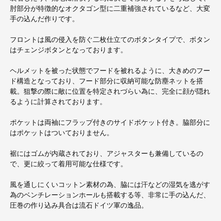
肘部分が特徴的なオクタゴン型に二重補強されているなど、大変
手の込んだ作りです。
フロントは風の侵入を防ぐ二枚仕立てのボタンタイプで、ボタン
はチェンジボタンとなっております。
ヘルメットを被った状態でフードを被れるように、大きめのフー
ド構造となっており、フード部分に収納可能な防塵ネットを搭
載。狙撃の際に敵に位置を特定されづらい為に、完全に顔が隠れ
るように計算されております。
ポケットは両袖にフラップ付きのサイドポケット付き。脇部分に
はポケットはついておりません。
裾にはゴムが内蔵されており、アジャスターも兼備しているの
で、更に絞って着用可能な仕様です。
風を通しにくいコットン素材の為、脇には汗などの湿気を逃がす
為のベンチレーションホールも搭載する等、非常に手の込んだ、
圧巻の作り込み具合は流石ドイツ軍の逸品。