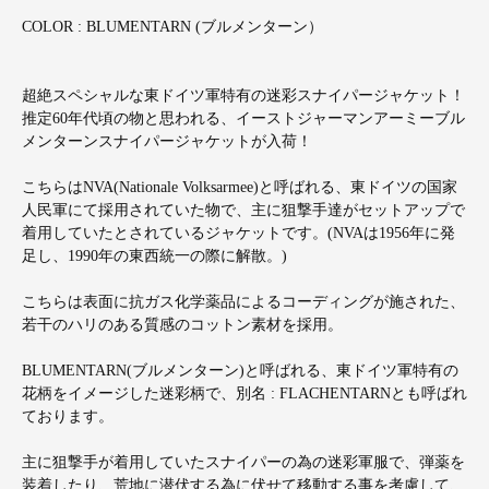
COLOR : BLUMENTARN (ブルメンターン）
超絶スペシャルな東ドイツ軍特有の迷彩スナイパージャケット！
推定60年代頃の物と思われる、イーストジャーマンアーミーブル
メンターンスナイパージャケットが入荷！
こちらはNVA(Nationale Volksarmee)と呼ばれる、東ドイツの国家
人民軍にて採用されていた物で、主に狙撃手達がセットアップで
着用していたとされているジャケットです。(NVAは1956年に発
足し、1990年の東西統一の際に解散。)
こちらは表面に抗ガス化学薬品によるコーディングが施された、
若干のハリのある質感のコットン素材を採用。
BLUMENTARN(ブルメンターン)と呼ばれる、東ドイツ軍特有の
花柄をイメージした迷彩柄で、別名 : FLACHENTARNとも呼ばれ
ております。
主に狙撃手が着用していたスナイパーの為の迷彩軍服で、弾薬を
装着したり、荒地に潜伏する為に伏せて移動する事を考慮して、