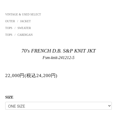
VINTAGE & USED SELECT
OUTER
/
JACKET
TOPS
/
SWEATER
TOPS
/
CARDIGAN
70's FRENCH D.B. S&P KNIT JKT
Fsm-knit-241212-5
22,000円(税込24,200円)
SIZE