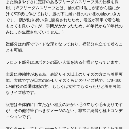
また動きやすさに定評のあるフリーダムスリーブ風の仕様を採
用。(※フリーダムスリーブとは、袖の切り返しが肩から脇にか
けてS字状に伸びており、脇の下に縫い目のない形の袖のつき方
です。 腕が動き易い様に開発されたため、着脱が簡単で着心地
もとても良いですが、手間がかかったため、40年代から50年代の
みにしか生産されていません。)
襟部分は肉厚でワイドな形となっており、襟部分を立てて着るこ
とも可能。
フロント部分は10ボタンの高い人気を誇る仕様となっています。
非常に伸縮性がある為、表記サイズ以上のサイズの方にも着用可
能。大体ですが日本のM~Lサイズくらいのサイズ感で、170~180
CM前後の普通体型の方、もしくは女性でもゆったりと着用可能
なサイズ感です。
状態は全体的に目立たない程度の細かい毛羽立ちや毛玉ありです
が、その他特筆すべきダメージのない、非常に綺麗な極上コンデ
ィションです。
アウターとしてもインナーとしてもどちらでも活躍してくれる便