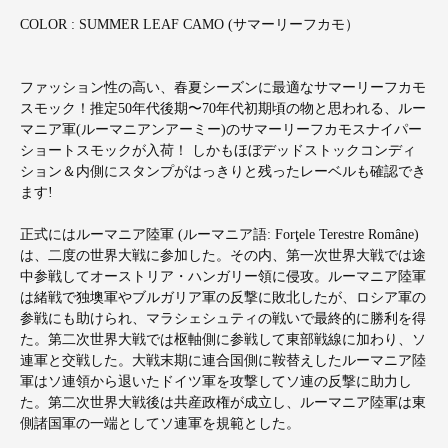
COLOR : SUMMER LEAF CAMO (サマーリーフカモ）
ファッション性の高い、春夏シーズンに最適なサマーリーフカモ
スモック！推定50年代後期〜70年代初期頃の物と思われる、ルー
マニア軍(ルーマニアンアーミー)のサマーリーフカモスナイパー
ショートスモックが入荷！ しかもほぼデッドストックコンディ
ション＆内側にスタンプがはっきりと残ったレーベルも確認でき
ます!
正式にはルーマニア陸軍 (ルーマニア語: Forţele Terestre Române)
は、二度の世界大戦に参加した。その内、第一次世界大戦では途
中参戦してオーストリア・ハンガリー領に侵攻。ルーマニア陸軍
は緒戦で独墺軍やブルガリア軍の反撃に敗北したが、ロシア軍の
参戦にも助けられ、マラシェシュティの戦いで最終的に勝利を得
た。第二次世界大戦では枢軸側に参戦して東部戦線に加わり、ソ
連軍と交戦した。大戦末期に連合国側に鞍替えしたルーマニア陸
軍はソ連領から退いたドイツ軍を攻撃してソ連の反撃に助力し
た。第二次世界大戦後は共産政権が成立し、ルーマニア陸軍は東
側諸国軍の一端としてソ連軍を規範とした。