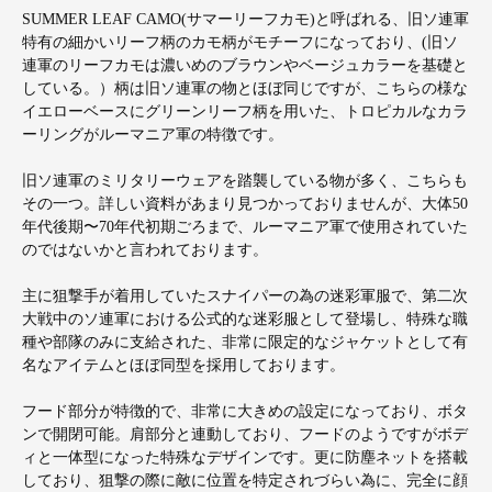
SUMMER LEAF CAMO(サマーリーフカモ)と呼ばれる、旧ソ連軍
特有の細かいリーフ柄のカモ柄がモチーフになっており、(旧ソ
連軍のリーフカモは濃いめのブラウンやベージュカラーを基礎と
している。）柄は旧ソ連軍の物とほぼ同じですが、こちらの様な
イエローベースにグリーンリーフ柄を用いた、トロピカルなカラ
ーリングがルーマニア軍の特徴です。
旧ソ連軍のミリタリーウェアを踏襲している物が多く、こちらも
その一つ。詳しい資料があまり見つかっておりませんが、大体50
年代後期〜70年代初期ごろまで、ルーマニア軍で使用されていた
のではないかと言われております。
主に狙撃手が着用していたスナイパーの為の迷彩軍服で、第二次
大戦中のソ連軍における公式的な迷彩服として登場し、特殊な職
種や部隊のみに支給された、非常に限定的なジャケットとして有
名なアイテムとほぼ同型を採用しております。
フード部分が特徴的で、非常に大きめの設定になっており、ボタ
ンで開閉可能。肩部分と連動しており、フードのようですがボデ
ィと一体型になった特殊なデザインです。更に防塵ネットを搭載
しており、狙撃の際に敵に位置を特定されづらい為に、完全に顔