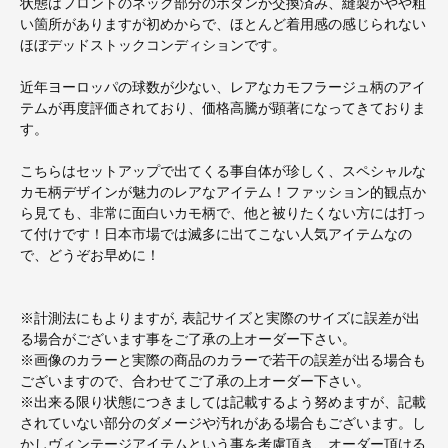
状態はフロントのネック部分のボタンが交換済み、縫製がやや粗
い箇所がありますが初めからで、ほとんど着用感の感じられない
ほぼデッドストックコンディションです。
近年ヨーロッパの球数が少ない、レアなカモフラージュ柄のアイ
テムが再度評価されており、価格高騰が顕著になってきておりま
す。
こちらはセットアップで出てくる事自体が珍しく、スペシャルな
カモ柄デザインが魅力のレアなアイテム！ファッション的観点か
ら見ても、非常に面白いカモ柄で、他と被りたくない方には打っ
て付けです！日本市場では滅多に出てこない人気アイテムなの
で、どうぞお早めに！
※計測法にもよりますが, 表記サイズと実際のサイズに誤差が出
る場合がございます事をご了承の上オーダー下さい。
※画像のカラーと実際の商品のカラーで若干の誤差が出る場合も
ございますので、合わせてご了承の上オーダー下さい。
※出来る限り状態につきましては記載するよう努めますが、記載
されていない部分のダメージや汚れがある場合もございます。し
かしヴィンテージアイテムという事を考慮頂き、オーダー頂ける