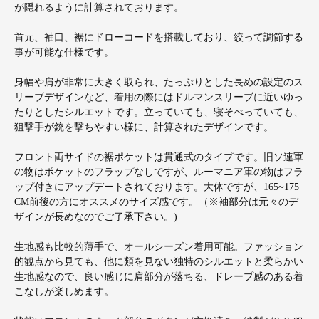
が隠れるように計算されております。
首元、袖口、裾にドローコードを搭載しており、絞って調節する
事が可能な仕様です。
身幅や肩が非常に大きく取られ、たっぷりとした長めの設定のス
リーブデザインなど、着用の際にはドルマンスリーブに近いゆっ
たりとしたシルエットです。立っていても、寝そべっていても、
狙撃手が銃を撃ちやすい様に、計算されたデザインです。
フロント両サイドの裾ポケットは貫通式のタイプです。旧ソ連軍
の物はポケットのフラップなしですが、ルーマニア軍の物はフラ
ップ付きにアップデートされております。大体ですが、165~175
CM前後の方にオススメのサイズ感です。（※袖部分は元々のデ
ザインが長めなのでご了承下さい。)
生地感も比較的薄手で、オールシーズン着用可能。ファッション
的観点から見ても、他に類を見ない独特のシルエットと柔らかい
生地感なので、良い感じに肩部分が落ちる、ドレープ感のある着
こなしが楽しめます。