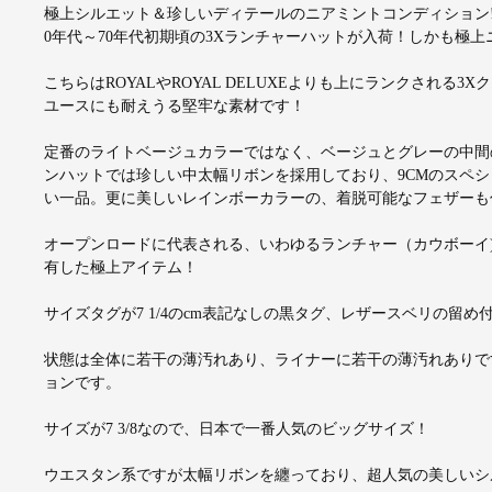
極上シルエット＆珍しいディテールのニアミントコンディション! アメ
0年代～70年代初期頃の3Xランチャーハットが入荷！しかも極
こちらはROYALやROYAL DELUXEよりも上にランクされ
ユースにも耐えうる堅牢な素材です！
定番のライトベージュカラーではなく、ベージュとグレーの中間
ンハットでは珍しい中太幅リボンを採用しており、9CMのスペシャ
い一品。更に美しいレインボーカラーの、着脱可能なフェザーも
オープンロードに代表される、いわゆるランチャー（カウボーイ
有した極上アイテム！
サイズタグが7 1/4のcm表記なしの黒タグ、レザースベリの留め
状態は全体に若干の薄汚れあり、ライナーに若干の薄汚れありで
ョンです。
サイズが7 3/8なので、日本で一番人気のビッグサイズ！
ウエスタン系ですが太幅リボンを纏っており、超人気の美しいシ