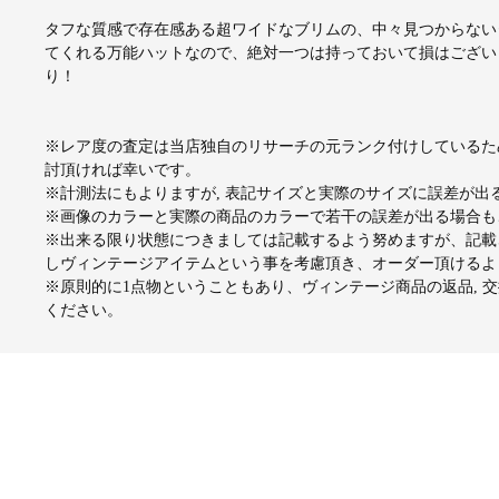
タフな質感で存在感ある超ワイドなブリムの、中々見つからない
てくれる万能ハットなので、絶対一つは持っておいて損はござい
り！
※レア度の査定は当店独自のリサーチの元ランク付けしているた
討頂ければ幸いです。
※計測法にもよりますが, 表記サイズと実際のサイズに誤差が
※画像のカラーと実際の商品のカラーで若干の誤差が出る場合も
※出来る限り状態につきましては記載するよう努めますが、記載
しヴィンテージアイテムという事を考慮頂き、オーダー頂けるよ
※原則的に1点物ということもあり、ヴィンテージ商品の返品, 
ください。