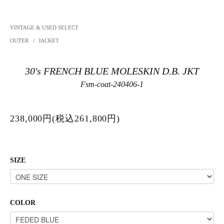
VINTAGE & USED SELECT
OUTER
/
JACKET
30's FRENCH BLUE MOLESKIN D.B. JKT
Fsm-coat-240406-1
238,000円(税込261,800円)
SIZE
COLOR