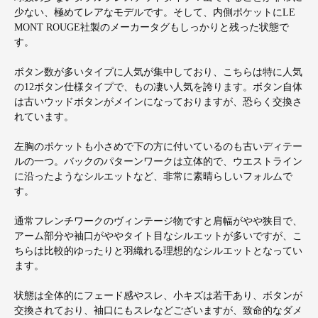
少ない、極めてレアなモデルです。そして、内側ポケットにLE
MONT ROUGE社製のメーカータグもしっかりと残った状態で
す。
ボタン数が多いタイプに人気が集中しており、こちらは特に人気
の12ボタン仕様タイプで、もの凄い人気を誇ります。ボタン自体
は古いウッドボタンがメインになっておりますが、恐らく交換さ
れています。
左胸のポケットも小さめで下の方に付いているのも古いディテー
ルの一つ。バックのパターンワークは立体的で、ウエストライン
に沿ったようなシルエットなど、非常に素晴らしいフォルムで
す。
通常フレンチワークのヴィンテージ物ですと肩幅がやや狭目で、
アーム部分や袖口がややタイト目なシルエットが多いですが、こ
ちらは比較的ゆったりと羽織れる理想的なシルエットとなってい
ます。
状態は全体的にフェード感やスレ、小キズは若干あり、ボタンが
交換されており、袖口にもスレなどございますが、致命的なダメ