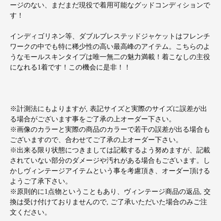
ージのない、まだまだ現役で着用可能なグッドコンディションで
す！
インディゴリネン等、ダブルブレステッドジャケットはフレンチ
ワークの中でも特に稀少性の高い最高峰のアイテム。こちらのよ
うなモールスキンタイプは唯一無二の魅力満載！着こなしの主役
になれる1着です！この機会に是非！！
※計測法にもよりますが, 表記サイズと実際のサイズに誤差が出
る場合がございます事をご了承の上オーダー下さい。
※画像のカラーと実際の商品のカラーで若干の誤差が出る場合も
ございますので、合わせてご了承の上オーダー下さい。
※出来る限り状態につきましては記載するよう努めますが、記載
されていない部分のダメージや汚れがある場合もございます。し
かしヴィンテージアイテムという事を考慮頂き、オーダー頂ける
ようご了承下さい。
※原則的に1点物ということもあり、ヴィンテージ商品の返品, 交
換は受け付けておりませんので, ご了承いただいた場合のみご注
文ください。