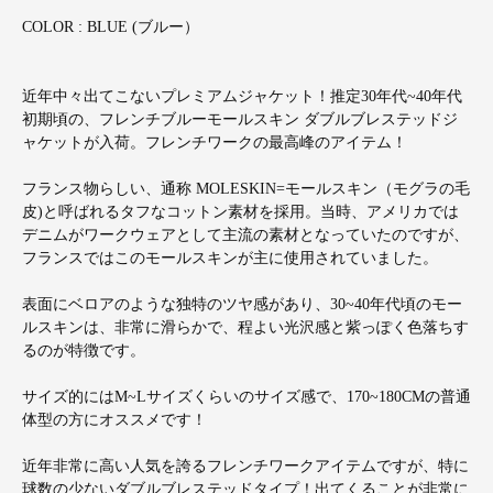
COLOR : BLUE (ブルー）
近年中々出てこないプレミアムジャケット！推定30年代~40年代
初期頃の、フレンチブルーモールスキン ダブルブレステッドジ
ャケットが入荷。フレンチワークの最高峰のアイテム！
フランス物らしい、通称 MOLESKIN=モールスキン（モグラの毛
皮)と呼ばれるタフなコットン素材を採用。当時、アメリカでは
デニムがワークウェアとして主流の素材となっていたのですが、
フランスではこのモールスキンが主に使用されていました。
表面にベロアのような独特のツヤ感があり、30~40年代頃のモー
ルスキンは、非常に滑らかで、程よい光沢感と紫っぽく色落ちす
るのが特徴です。
サイズ的にはM~Lサイズくらいのサイズ感で、170~180CMの普通
体型の方にオススメです！
近年非常に高い人気を誇るフレンチワークアイテムですが、特に
球数の少ないダブルブレステッドタイプ！出てくることが非常に