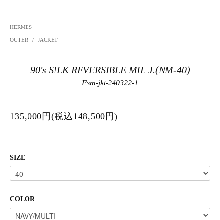
HERMES
OUTER
/
JACKET
90's SILK REVERSIBLE MIL J.(NM-40)
Fsm-jkt-240322-1
135,000円(税込148,500円)
SIZE
COLOR