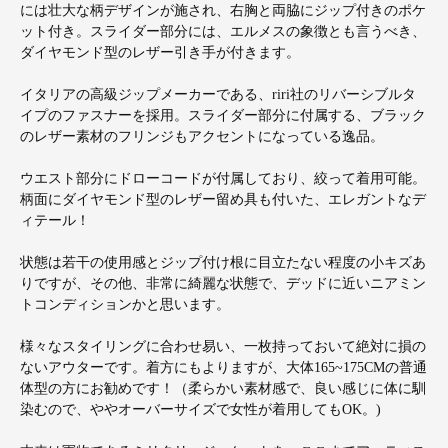
には壮大な柄デザインが施され、右胸と両脇にジップ付きのポケ
ット付き。スライダー部分には、エルメスの象徴とも言うべき、
ダイヤモンド型のレザー引き手が付きます。
イタリアの高級ジップメーカーである、riri社のリバーシブルタ
イプのファスナーを採用。スライダー部分に付属する、ブラック
のレザー素材のフリンジもアクセントになっている逸品。
ウエスト部分にドローコードが付属しており、絞って着用可能。
柄面にダイヤモンド型のレザー留め具も付いた、エレガントなデ
ィテール！
状態は若干の使用感とジップ付け根に目立たない程度の小キズあ
りですが、その他、非常に綺麗な状態で、デッドに近いニアミン
トコンディションかと思います。
様々なスタイリングに合わせ易い、一枚持っておいて絶対に損の
ないアウターです。着方にもよりますが、大体165~175CMの普通
体型の方にお勧めです！（柔らかい素材感で、良い感じに体に馴
染むので、ややオーバーサイズで女性が着用してもOK。)