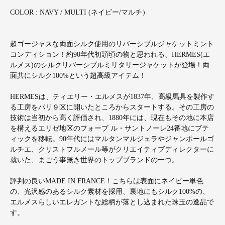
COLOR : NAVY / MULTI (ネイビー/マルチ）
超ゴージャスな両面シルク使用のリバーシブルジャケットミント
コンディション！約90年代初頭頃の物と思われる、HERMES(エ
ルメス)のシルクリバーシブルミリタリージャケットが登場！両
面共にシルク100%という超高級アイテム！
HERMESは、ティエリー・エルメスが1837年、高級馬具を製作す
る工房をパリ９区に開いたところからスタートする。その工房の
技術は当初から高く評価され、1880年には、現在もその地に本店
を構えるエリゼ地区のフォーブ ル・サントノーレ24番地にブテ
ィックを移転。90年代にはマルタンマルジェラやジャンポールゴ
ルチエ、クリストフルメール等がクリエイティブディレクターに
就いた、まごう事無き世界のトップブランドの一つ。
評判の良いMADE IN FRANCE！こちらは表面にネイビー単色
の、光沢感のあるシルク素材を採用、裏地にもシルク100%の、
エルメスらしいエレガントな総柄が落とし込まれた珠玉の逸品で
す。