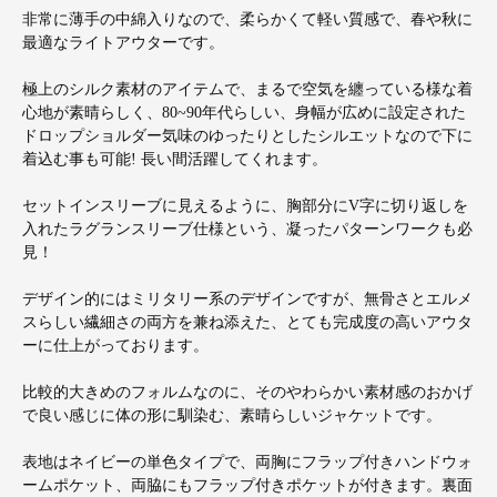
非常に薄手の中綿入りなので、柔らかくて軽い質感で、春や秋に
最適なライトアウターです。
極上のシルク素材のアイテムで、まるで空気を纏っている様な着
心地が素晴らしく、80~90年代らしい、身幅が広めに設定された
ドロップショルダー気味のゆったりとしたシルエットなので下に
着込む事も可能! 長い間活躍してくれます。
セットインスリーブに見えるように、胸部分にV字に切り返しを
入れたラグランスリーブ仕様という、凝ったパターンワークも必
見！
デザイン的にはミリタリー系のデザインですが、無骨さとエルメ
スらしい繊細さの両方を兼ね添えた、とても完成度の高いアウタ
ーに仕上がっております。
比較的大きめのフォルムなのに、そのやわらかい素材感のおかげ
で良い感じに体の形に馴染む、素晴らしいジャケットです。
表地はネイビーの単色タイプで、両胸にフラップ付きハンドウォ
ームポケット、両脇にもフラップ付きポケットが付きます。裏面