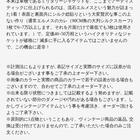
本来は軍物であるミリタリージャケットを、ここまでアーティス
ティックに仕上げられるのは、流石エルメスという魅力が詰まっ
た1着！表面と裏面共にシルク総貼りという大変贅沢な事この上
ない作り（通常エルメスのカレ（90CM角の大判シルクスカーフ)
1枚で6~7万以上します。それを片面だけで最低でも3枚は使用さ
れています。）で、定価40~50万程というハイクオリティなジャ
ケットが破格に! 滅多に手に入るアイテムではございませんの
で、この機会に是非！
※計測法にもよりますが, 表記サイズと実際のサイズに誤差が出
る場合がございます事をご了承の上オーダー下さい。
※画像のカラーと実際の商品のカラーで若干の誤差が出る場合も
ございますので、合わせてご了承の上オーダー下さい。
※出来る限り状態につきましては記載するよう努めますが、記載
されていない部分のダメージや汚れがある場合もございます。し
かしヴィンテージアイテムという事を考慮頂き、オーダー頂ける
ようご了承下さい。
※原則的に1点物ということもあり、ヴィンテージ商品の返品, 交
換は受け付けておりませんので, ご了承いただいた場合のみご注
文ください。