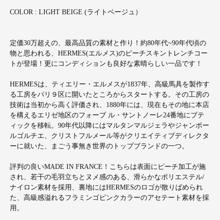
COLOR : LIGHT BEIGE (ライトベージュ）
定価30万超えの、最高品質の素材と作り！約80年代~90年代頃の
物と思われる、HERMES(エルメス)のピーチスキントレンチコー
トが登場！更にコンディションも良好な素晴らしい一品です！
HERMESは、ティエリー・エルメスが1837年、高級馬具を製作す
る工房をパリ９区に開いたところからスタートする。その工房の
技術は当初から高く評価され、1880年には、現在もその地に本店
を構えるエリゼ地区のフォーブ ル・サントノーレ24番地にブテ
ィックを移転。90年代以降にはマルタンマルジェラやジャンポー
ルゴルチエ、クリストフルメール等がクリエイティブディレクタ
ーに就いた、まごう事無き世界のトップブランドの一つ。
評判の良いMADE IN FRANCE！こちらは表面にピーチ加工が施
され、若干の毛羽立ちとヌメ感のある、滑らかなポリエステル/
ナイロン素材を採用、裏地にはHERMESのロゴが散りばめられ
た、高級感溢れるフラミンゴピンクカラーのアセテート素材を採
用。