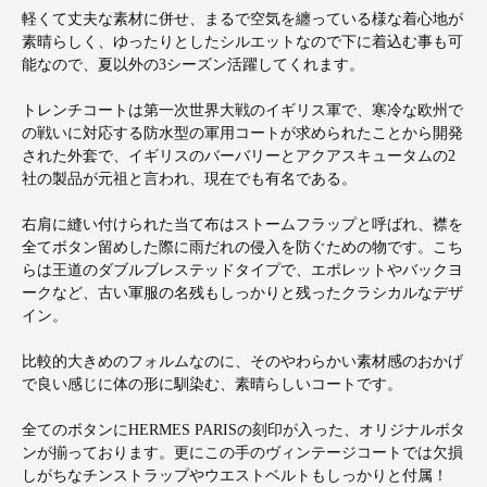
軽くて丈夫な素材に併せ、まるで空気を纏っている様な着心地が
素晴らしく、ゆったりとしたシルエットなので下に着込む事も可
能なので、夏以外の3シーズン活躍してくれます。
トレンチコートは第一次世界大戦のイギリス軍で、寒冷な欧州で
の戦いに対応する防水型の軍用コートが求められたことから開発
された外套で、イギリスのバーバリーとアクアスキュータムの2
社の製品が元祖と言われ、現在でも有名である。
右肩に縫い付けられた当て布はストームフラップと呼ばれ、襟を
全てボタン留めした際に雨だれの侵入を防ぐための物です。こち
らは王道のダブルブレステッドタイプで、エポレットやバックヨ
ークなど、古い軍服の名残もしっかりと残ったクラシカルなデザ
イン。
比較的大きめのフォルムなのに、そのやわらかい素材感のおかげ
で良い感じに体の形に馴染む、素晴らしいコートです。
全てのボタンにHERMES PARISの刻印が入った、オリジナルボタ
ンが揃っております。更にこの手のヴィンテージコートでは欠損
しがちなチンストラップやウエストベルトもしっかりと付属！