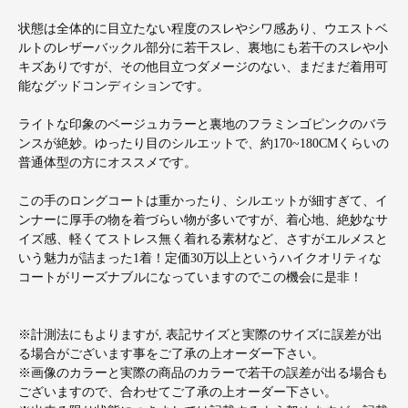
状態は全体的に目立たない程度のスレやシワ感あり、ウエストベ
ルトのレザーバックル部分に若干スレ、裏地にも若干のスレや小
キズありですが、その他目立つダメージのない、まだまだ着用可
能なグッドコンディションです。
ライトな印象のベージュカラーと裏地のフラミンゴピンクのバラ
ンスが絶妙。ゆったり目のシルエットで、約170~180CMくらいの
普通体型の方にオススメです。
この手のロングコートは重かったり、シルエットが細すぎて、イ
ンナーに厚手の物を着づらい物が多いですが、着心地、絶妙なサ
イズ感、軽くてストレス無く着れる素材など、さすがエルメスと
いう魅力が詰まった1着！定価30万以上というハイクオリティな
コートがリーズナブルになっていますのでこの機会に是非！
※計測法にもよりますが, 表記サイズと実際のサイズに誤差が出
る場合がございます事をご了承の上オーダー下さい。
※画像のカラーと実際の商品のカラーで若干の誤差が出る場合も
ございますので、合わせてご了承の上オーダー下さい。