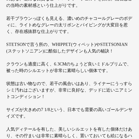
の当時の素材感という仕上がりです。
若干ブラウンっぽくも見える、濃いめのチャコールグレーのボデ
ィに、ライトめなグレーの太リボンとパイピングが大変目を惹
く、存在感抜群な仕上がりです。
STETSONで言う所の、WHIPPET(ウィペット)やSTETSONIAN
(ステットソニアン)に酷似したデザインも人気の秘訣！
クラウンも適度に高く、6.3CMのちょうど良いミドルブリムで、
被った時のシルエットが非常に素晴らしい個体です。
状態は古い物なので、若干の風合いはあり、ライナーにうっすら
シミ汚れはございますが、非常に良好な、デッドに近いニアミン
トコンディション！
サイズが大きめの7 1/8という、日本でも需要の高いゴールデンサ
イズです。
人気ディテールを有した、美しいシルエットを有した個体だけあ
り、その佇まいは非常に素晴らしく、置いておいても絵になるハ