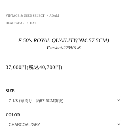
VINTAGE & USED SELECT
/
ADAM
HEAD WEAR
/
HAT
E.50's ROYAL QUAILITY(NM-57.5CM)
Fsm-hat-220501-6
37,000円(税込40,700円)
SIZE
COLOR