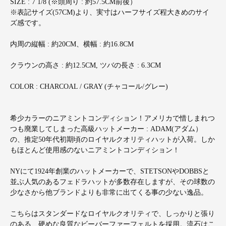
SIZE : 7 1/8 (※頭周り : 約57.5CM前後）
※表記サイズ(57CM)より、実寸はハーフサイズ程大きめのサイ
ズ感です。
内周の縦幅 : 約20CM、横幅 : 約16.8CM
クラウンの高さ : 約12.5CM, ツバの長さ : 6.3CM
COLOR : CHARCOAL / GRAY (チャコール/グレー)
希少カラーのニアミントコンディション！アメリカで惜しまれつ
つも廃業してしまった高級ハットメーカー : ADAM(アダム）
の、推定50年代初期頃のロイヤルクオリティハットが入荷。しか
もほとんど使用感のないニアミントコンディション！
NYにて1924年創業のハットメーカーで、STETSONやDOBBSと
並ぶ人気のあるフェドラハットが多数存在しますが、その球数の
少なさから他ブランドよりも非常に出てくる事の少ない逸品。
こちらはスタンダードなロイヤルクオリティで、しっかりと張り
のある、硬めな良質なビーバーファーフェルトを採用。流石はこ