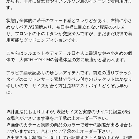
からも、非常に合わせやすいブルゾン風のイメージで着用頂けま
す。
状態は全体的に若干のフェード感とスレなどがあり、左袖に小さ
めなリペアが2箇所あり、袖口や襟に目立たない程度のスレあ
り、フロントの下のボタンが交換済みですが、まだまだ現役で着
用可能なグッドコンディションです。
こちらはシルエットやディテール日本人に最適なやや小さめの個
体で、大体160~170CMの普通体型の方に最適かと思われます。
アラビア語表記ありの珍しいアイテムです。前途の通りブラック
タイプのコットンサージ素材でラペル付きのジャケットはかなり
珍しいので、サイズが合う方は是非マストバイ！どうぞお早め
に。
※計測法にもよりますが, 表記サイズと実際のサイズに誤差が出
る場合がございます事をご了承の上オーダー下さい。
※画像のカラーと実際の商品のカラーで若干の誤差が出る場合も
ございますので、合わせてご了承の上オーダー下さい。
※出来る限り状態につきましては記載するよう努めますが、記載