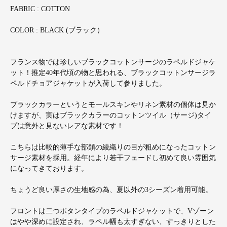
FABRIC : COTTON
COLOR : BLACK (ブラック）
フランス物では珍しいブラックコットンサージのラペルドジャケ
ット！推定40年代頃の物と思われる、ブラックコットンサージラ
ペルドチョアジャケットが入荷して参りました。
ブラックカラーというとモールスキンやリネン素材の個体は見か
けますが、実はブラックカラーのコットンツイル（サージ)タイ
プは意外と見ないレアな素材です！
こちらは比較的薄手な部類の綾織りの目が粗めになったコットン
サージ素材を採用。経年により若干フェードし初めて良い雰囲気
になってきております。
ちょうど良い厚さの生地感の為、夏以外の3シーズン着用可能。
フロントは二つボタンタイプのラペルドジャケットで、Vゾーン
はやや深めに設定され、ラペル幅も太すぎない、すっきりとした