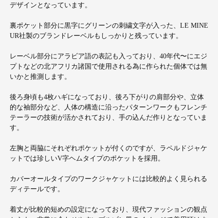
デザインとなっています。
裏ポケット部分に黒字にグリーンの刺繍文字が入った、LE MINE
UR社製のブランドレーベルもしっかりと残っています。
レーベル部分にアラビア語の表記も入っており、40年代〜にエジ
プトなどの北アフリカ諸国で使用される為に作られた個体では無
いかと推測します。
後ろ身頃も4枚ハギになっており、後ろ下がりの肩部分や、立体
的な袖部分など、人体の構造に沿ったパターンワークもフレンチ
テーラーの技術が活かされており、手の込んだ作りとなっていま
す。
左胸と両脇にそれぞれポケットが付くのですが、ラペルドジャケ
ットでは珍しいV字ヘムタイプのポケットを採用。
カバーオールタイプのワークジャケットには比較的よく見られる
ディテールです。
着丈が比較的短めの設定になっており、現代ファッションの観点