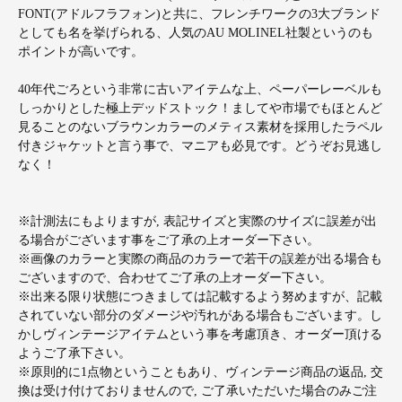
FONT(アドルフラフォン)と共に、フレンチワークの3大ブランド
としても名を挙げられる、人気のAU MOLINEL社製というのも
ポイントが高いです。
40年代ごろという非常に古いアイテムな上、ペーパーレーベルも
しっかりとした極上デッドストック！ましてや市場でもほとんど
見ることのないブラウンカラーのメティス素材を採用したラペル
付きジャケットと言う事で、マニアも必見です。どうぞお見逃し
なく！
※計測法にもよりますが, 表記サイズと実際のサイズに誤差が出
る場合がございます事をご了承の上オーダー下さい。
※画像のカラーと実際の商品のカラーで若干の誤差が出る場合も
ございますので、合わせてご了承の上オーダー下さい。
※出来る限り状態につきましては記載するよう努めますが、記載
されていない部分のダメージや汚れがある場合もございます。し
かしヴィンテージアイテムという事を考慮頂き、オーダー頂ける
ようご了承下さい。
※原則的に1点物ということもあり、ヴィンテージ商品の返品, 交
換は受け付けておりませんので, ご了承いただいた場合のみご注