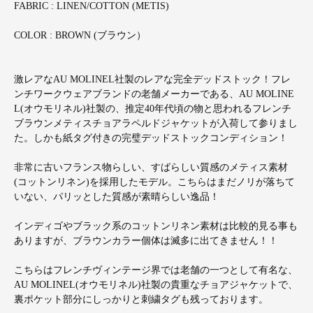
FABRIC : LINEN/COTTON (METIS)
COLOR : BROWN (ブラウン）
激レアなAU MOLINEL社製のレアな完全デッドストック！フレ
ンチワークウェアブランドの老舗メーカーである、AU MOLINE
L(オウモリネル)社製の、推定40年代頃の物と思われるフレンチ
ブラウンメティスチョアラペルドジャケットが入荷して参りまし
た。しかも紙タグ付きの完璧デッドストックコンディション！
非常に古いフランス物らしい、すばらしい質感のメティス素材
(コットンリネン)を採用したモデル。こちらはまだノリが落ちて
いない、パリッとした質感が素晴らしい逸品！
インディゴやブラック系のコットンリネン素材は比較的見る事も
ありますが、ブラウンカラー個体は滅多に出てきません！！
こちらはフレンチヴィンテージ界では老舗の一つとして有名な、
AU MOLINEL(オウモリネル)社製の貴重なチョアジャケットで、
裏ポケット部分にしっかりと刺繍タグも残っております。