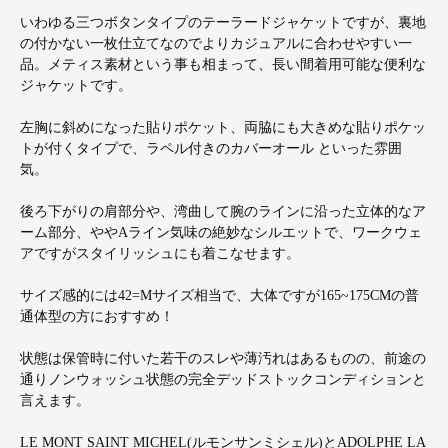
いわゆる三つボタンタイプのテーラードジャケットですが、裏地
の付かない一枚仕立てなのでよりカジュアルに合わせやすい一
品。メティス素材という事も相まって、長い間着用可能な便利な
ジャケットです。
左胸に斜めになった貼りポケット、両脇にも大きめな貼りポケッ
トが付くタイプで、ラペル付きのカバーオール といった雰囲
気。
後ろ下がりの肩部分や、湾曲して腕のラインに沿った立体的なア
ーム部分、ややAライン気味の絶妙なシルエットで、ワークウェ
アですがスタイリッシュにも着こなせます。
サイズ感的には42=Mサイズ相当で、大体ですが165~175CMの普
通体型の方におすすめ！
状態は保管時に付いた若干のスレや薄汚れはあるものの、前途の
通りノンウォッシュ状態の完全デッドストックコンディションと
言えます。
LE MONT SAINT MICHEL(ルモンサンミシェル)とADOLPHE LA