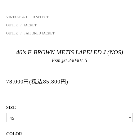
VINTAGE & USED SELECT
OUTER
/
JACKET
OUTER
/
TAILORED JACKET
40's F. BROWN METIS LAPELED J.(NOS)
Fsm-jkt-230301-5
78,000円(税込85,800円)
SIZE
COLOR