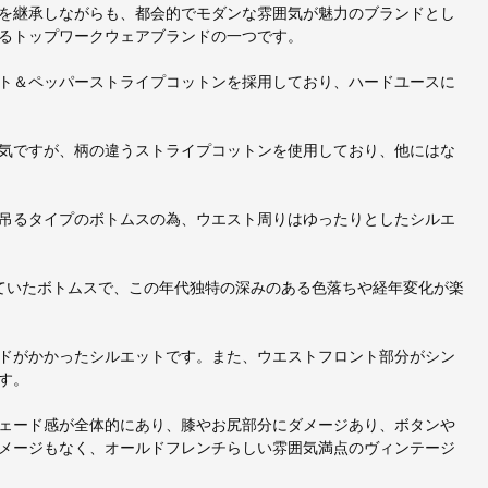
を継承しながらも、都会的でモダンな雰囲気が魅力のブランドとし
るトップワークウェアブランドの一つです。
ルト＆ペッパーストライプコットンを採用しており、ハードユースに
気ですが、柄の違うストライプコットンを使用しており、他にはな
吊るタイプのボトムスの為、ウエスト周りはゆったりとしたシルエ
れていたボトムスで、この年代独特の深みのある色落ちや経年変化が楽
ドがかかったシルエットです。また、ウエストフロント部分がシン
す。
ェード感が全体的にあり、膝やお尻部分にダメージあり、ボタンや
メージもなく、オールドフレンチらしい雰囲気満点のヴィンテージ