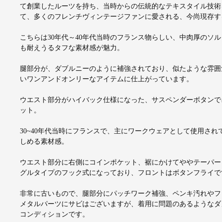
て創業したルーツを持ち、当時からの伝統的なテキスタイル技術
て、多くのフレンチヴィンテージファンに愛される、今尚現存す
こちらは30年代～40年代当時のフランス物らしい、中肉厚のソ
も耐えうるタフな素材感が魅力。
腿部分が、ダブルニーのように補強されており、似たような雰囲
いワンアンドオンリーなアイテムに仕上がっています。
ウエスト部分がハイバック仕様になった、サスペンダーボタンで
ット。
30~40年代当時にフランスで、主にワークウェアとして使用さ
しめる素材感。
ウエスト部分に右側にコインポケット、裾にかけてややテーパー
グルタイプのフック式になっており、フロントはボタンフライで
非常に古いもので、腿部分にパッチワーク補強、ペンキ汚れやフ
メタルパーツにサビはございますが、着用に問題のあるようなダ
コンディションです。