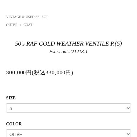
VINTAGE & USED SELECT
OUTER
/
COAT
50's RAF COLD WEATHER VENTILE P.(5)
Fsm-coat-221213-1
300,000円(税込330,000円)
SIZE
COLOR