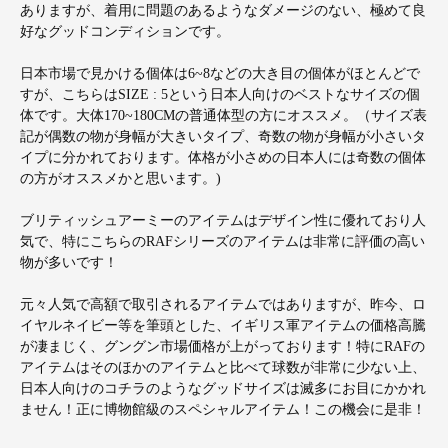
ありますが、着用に問題のあるようなダメージのない、極めて良
好なグッドコンディションです。
日本市場で見かける個体は6~8などの大き目の個体がほとんどで
すが、こちらはSIZE : 5という日本人向けのベストなサイズの個
体です。大体170~180CMの普通体型の方にオススメ。（サイズ表
記が偶数の物が身幅が大きいタイプ、奇数の物が身幅が小さいタ
イプに分かれております。体格が小さめの日本人には奇数の個体
の方がオススメかと思います。)
ブリティッシュアーミーのアイテムはデザイン性に優れており人
気で、特にこちらのRAFシリーズのアイテムは非常に評価の高い
物が多いです！
元々人気で高額で取引されるアイテムではありますが、昨今、ロ
イヤルネイビー等を筆頭とした、イギリス軍アイテムの価格高騰
が凄まじく、グングン市場価格が上がっております！特にRAFの
アイテムはそのほかのアイテムと比べて球数が非常に少ない上、
日本人向けのコチラのようなグッドサイズは滅多にお目にかかれ
ません！正に博物館級のスペシャルアイテム！この機会に是非！