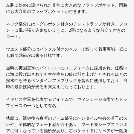
左胸に斜めに設けられた非常に大きめなフラップポケット、両脇
にも大容量のフラップポケットが付きます。
ネック部分にはトグルボタン付きのチンストラップが付き、フロ
ントは風が張り込まないように、2重になるような前立て付きの
コート。
ウエスト部分にはバックル付きのベルトで絞って着用可能。裾に
も紐で調節が出来る仕様です。
当時の英国空軍のパイロットのユニフォームに採用され、任務中
に海に投げ出されても生存率を10倍に引き上げたとされるほどの
撥水性を誇るベンタイルファブリックを贅沢に使用しており、当
時の最新技術が光る出来栄えになっております。
イギリス空軍を代表するアイテムで、ヴィンテージ市場でもトッ
プピースの一つとして有名。
状態は、裾や後ろ身頃のアーム部分にベンタイル特有の若干のス
レや、全体的なフェード感が若干あり、フード裏シープスキンボ
アに薄くなっている箇所があり、右ポケット下にリペアが一箇所