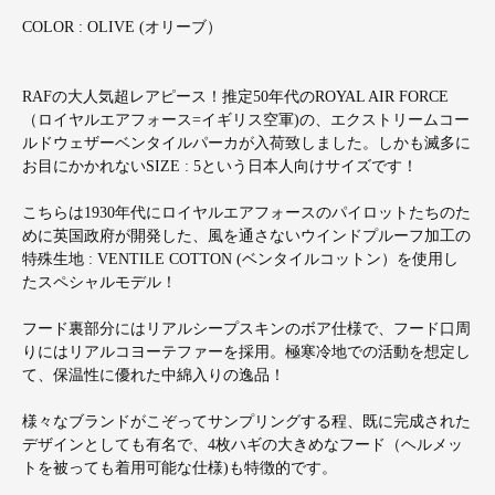
COLOR : OLIVE (オリーブ）
RAFの大人気超レアピース！推定50年代のROYAL AIR FORCE
（ロイヤルエアフォース=イギリス空軍)の、エクストリームコー
ルドウェザーベンタイルパーカが入荷致しました。しかも滅多に
お目にかかれないSIZE : 5という日本人向けサイズです！
こちらは1930年代にロイヤルエアフォースのパイロットたちのた
めに英国政府が開発した、風を通さないウインドプルーフ加工の
特殊生地 : VENTILE COTTON (ベンタイルコットン）を使用し
たスペシャルモデル！
フード裏部分にはリアルシープスキンのボア仕様で、フード口周
りにはリアルコヨーテファーを採用。極寒冷地での活動を想定し
て、保温性に優れた中綿入りの逸品！
様々なブランドがこぞってサンプリングする程、既に完成された
デザインとしても有名で、4枚ハギの大きめなフード（ヘルメッ
トを被っても着用可能な仕様)も特徴的です。