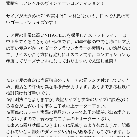
素晴らしいレベルのヴィンテージコンディション！
サイズが大きめの7 1/8(実寸は7 1/4相当)という、日本で人気の高
いゴールデンサイズです！
レア度の非常に高いVITA-FELTを採用したストラトライナーは
中々出てくることがない個体です。40年代物の中でも特にレア度
の高い赤みがかったダークブラウンカラーの素晴らしい逸品なの
で、サイズが合う方には絶対にオススメです。コンディションも
考慮してリーズナブルになっておりますので見逃し厳禁！
※レア度の査定は当店独自のリサーチの元ランク付けしているた
め、他店との評価が異なる場合があります。あくまで参考程度に
検討頂ければ幸いです。
※計測法にもよりますが, 表記サイズと実際のサイズに誤差が出
る場合がございます事をご了承の上オーダー下さい。
※画像のカラーと実際の商品のカラーで若干の誤差が出る場合も
ございますので、合わせてご了承の上オーダー下さい。
※出来る限り状態につきましては記載するよう努めますが、記載
されていない部分のダメージや汚れがある場合もございます。し