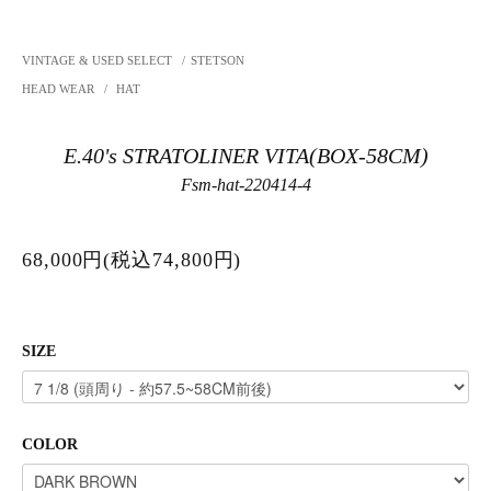
VINTAGE & USED SELECT
/
STETSON
HEAD WEAR
/
HAT
E.40's STRATOLINER VITA(BOX-58CM)
Fsm-hat-220414-4
68,000円(税込74,800円)
SIZE
COLOR