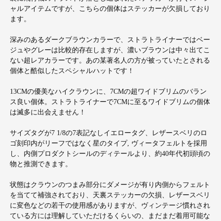
ャルアイテムですが、こちらの個体はステッカーが欠損しており
ます。
深みのあるダークブラウンカラーで、ストラトライナーではベー
ジュやグレーは比較的存在しますが、濃いブラウンは中々出てこ
ない超レアカラーです。あの某著名人の方が被っていたとされる
個体と酷似したスペシャルハットです！
13CMの優美なハイクラウンに、7CMの超ワイドブリムのバラン
ス良い個体。ストラトライナーで7CMに至るワイドブリムの個体
は滅多に出会えません！
サイズタグが7 1/8の7表記なしイエロータグ、レザースベリのロ
ゴ刻印内がリーフではなく星のタイプ, ヴィータフェルトを採用
し、内側プロダクトシールのディテールより、約40年代初頭頃の
物と推測できます。
状態はクラウンのつまみ部分にダメージが有り内側からフェルト
を当てて補強されており、天裏ステッカーの欠損、レザースベリ
に変色などの若干の使用感がありますが、ヴィンテージ慣れされ
ている方には理解していただけるくらいの、まだまだ着用可能な