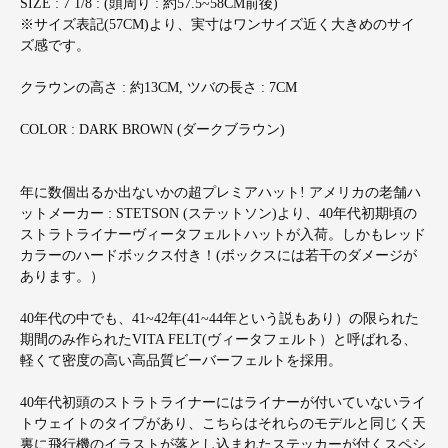
SIZE : 7 1/8 : (頭周り : 約57.5~58CM前後)
※サイズ表記(57CM)より、実寸はワンサイズ近く大きめのサイ
ズ感です。
クラウンの高さ : 約13CM, ツバの長さ : 7CM
COLOR : DARK BROWN (ダークブラウン)
年に数個出るか出ないかの超プレミアハット! アメリカの老舗ハ
ットメーカー : STETSON (ステットソン)より、40年代初期頃の
ストラトライナーヴィータフェルトハットが入荷。しかもレッド
カラーのハードボックス付き！(ボックスには若干のダメージが
あります。）
40年代の中でも、41~42年(41~44年という説もあり）の限られた
期間のみ作られたVITA FELT(ヴィータフェルト）と呼ばれる、
軽くて密度の高い高品質ビーバーフェルトを採用。
40年代初頭のストラトライナーにはライナーが付いていないライ
トウェイトのタイプがあり、こちらはそれらのモデルと同じく天
裏に飛行機のイラストが落とし込まれたステッカーが付くスペシ