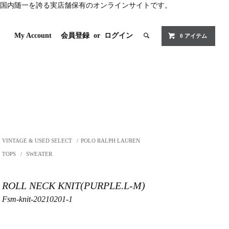
国内随一を誇る実店舗保有のオンラインサイトです。
My Account
会員登録
or
ログイン
0 アイテム
VINTAGE & USED SELECT
/
POLO RALPH LAUREN
TOPS
/
SWEATER
ROLL NECK KNIT(PURPLE.L-M)
Fsm-knit-20210201-1