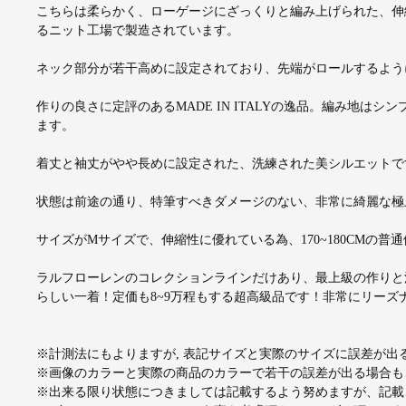
こちらは柔らかく、ローゲージにざっくりと編み上げられた、伸
るニット工場で製造されています。
ネック部分が若干高めに設定されており、先端がロールするよう
作りの良さに定評のあるMADE IN ITALYの逸品。編み地
ます。
着丈と袖丈がやや長めに設定された、洗練された美シルエットで
状態は前途の通り、特筆すべきダメージのない、非常に綺麗な極
サイズがMサイズで、伸縮性に優れている為、170~180CMの
ラルフローレンのコレクションラインだけあり、最上級の作りと
らしい一着！定価も8~9万程もする超高級品です！非常にリー
※計測法にもよりますが, 表記サイズと実際のサイズに誤差が
※画像のカラーと実際の商品のカラーで若干の誤差が出る場合も
※出来る限り状態につきましては記載するよう努めますが、記載