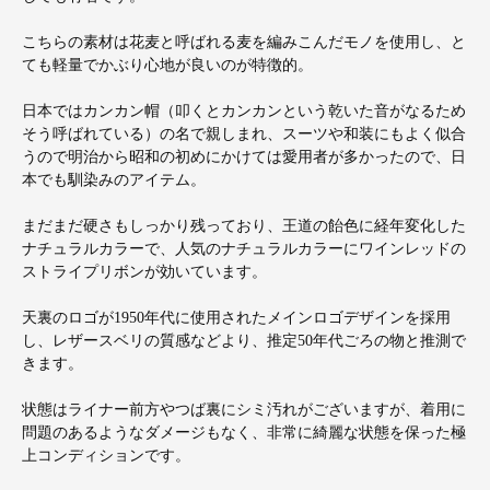
こちらの素材は花麦と呼ばれる麦を編みこんだモノを使用し、と
ても軽量でかぶり心地が良いのが特徴的。
日本ではカンカン帽（叩くとカンカンという乾いた音がなるため
そう呼ばれている）の名で親しまれ、スーツや和装にもよく似合
うので明治から昭和の初めにかけては愛用者が多かったので、日
本でも馴染みのアイテム。
まだまだ硬さもしっかり残っており、王道の飴色に経年変化した
ナチュラルカラーで、人気のナチュラルカラーにワインレッドの
ストライプリボンが効いています。
天裏のロゴが1950年代に使用されたメインロゴデザインを採用
し、レザースベリの質感などより、推定50年代ごろの物と推測で
きます。
状態はライナー前方やつば裏にシミ汚れがございますが、着用に
問題のあるようなダメージもなく、非常に綺麗な状態を保った極
上コンディションです。