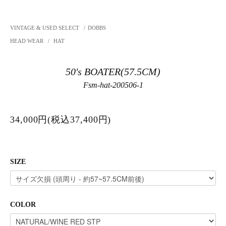
VINTAGE & USED SELECT
/
DOBBS
HEAD WEAR
/
HAT
50's BOATER(57.5CM)
Fsm-hat-200506-1
34,000円(税込37,400円)
SIZE
COLOR