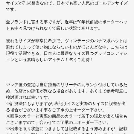
サイズが7 1/8相当なので、日本でも高い人気のゴールデンサイズ
です。
全ブランドに言える事ですが、近年は50年代前後のボーターハッ
トも中々見つけられなくて厳しい状況であります。
被れるサイズが非常に希少で、ヴィンテージのパナマ系ハットは
割れてしまって使い物にならないものがほとんどな中、こちらは
現役で活躍できる、日本人に最適なサイズ且つグッドコンディシ
ョンという素晴らしいアイテム！乞うご期待！
※レア度の査定は当店独自のリサーチの元ランク付けしているた
め、他店との評価が異なる場合があります。あくまで参考程度に
検討頂ければ幸いです。
※計測法にもよりますが, 表記サイズと実際のサイズに誤差が出
る場合がございます事をご了承の上オーダー下さい。
※画像のカラーと実際の商品のカラーで若干の誤差が出る場合も
ございますので、合わせてご了承の上オーダー下さい。
※出来る限り状態につきましては記載するよう努めますが、記載