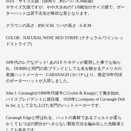
SIZE : サイズ欠損 : (頭周り : 約57~57.5CM前後)
※サイズ欠損ですが、やや大きめの7 1/8相当のサイズ感で、ボー
ターハットは若干左右が狭目な形となります。
クラウンの高さ : 約8.5CM, ツバの長さ : 6.4CM
COLOR : NATURAL/WINE RED STRIPE (ナチュラル/ワインレッ
ドストライプ)
50年代のレアなデッド! あのJ.F.ケネディが愛用した事でも知ら
れ、DOBBSと同門の良ブランドとしても名を馳せるアメリカの
老舗ハットメーカー : CABANAGH (カバナ)より、推定50年代頃
のボーターハットが入荷しました。
John J. Cavanaghが1800年代後半にCrofut & Knappにて働き始め、
バイスプレジデントに就任後、1928年にcompany of Cavanagh-Dob
bs Inc.として立ち上げた名門のハットメーカーです。
Cavanagh Edgeと呼ばれる、ハットの素材であるフェルトが柔ら
かくてもつばの部分がヘタらない製造方法を編み出した先駆者と
しても有名です。