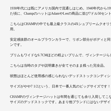
1930年代には既にアメリカ国内で流通しはじめ。1940年代から1950年代
た頃に、ChampのハットはAdamやLeeの商品に並び7ドル50セ
こちらはCHAMPの中でも最上級クラスの4Xシュプリームクオ
用。
安定感抜群のオールブラウンカラーで、リボン部分がボディと同
ンです。
ブリムもワイドな6.7CMほどの程よいブリムで、ヴィンテージ
こちらは当時のタグや説明書きが全てそのまま残った完全品。
状態はほとんど使用感の感じられないデッドストックコンディシ
サイズがやや7 1/2という、日本で一番人気のビッグサイズです！
CHAMPのヴィンテージハットは年間を通じても余り入荷して
サイズのデッドストックです。あまり他ブランドにはないデザイ