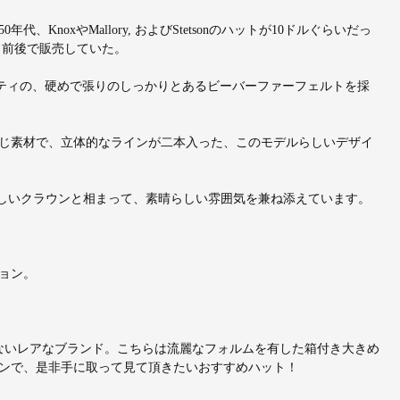
、KnoxやMallory, およびStetsonのハットが10ドルぐらいだっ
ント前後で販売していた。
リティの、硬めで張りのしっかりとあるビーバーファーフェルトを採
じ素材で、立体的なラインが二本入った、このモデルらしいデザイ
らしいクラウンと相まって、素晴らしい雰囲気を兼ね添えています。
ョン。
こないレアなブランド。こちらは流麗なフォルムを有した箱付き大きめ
ンで、是非手に取って見て頂きたいおすすめハット！