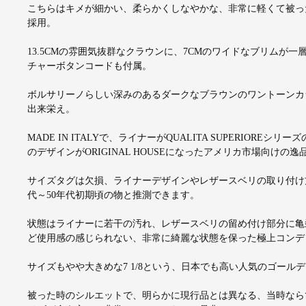
こちらはキメが細かい、柔らかくしなやかな、非常に軽くて被っ
採用。
13.5CMの雰囲気抜群なクラウンに、7CMのワイドなブリム
チャーボタンコードも付属。
ボルサリーノらしい深みのあるダークなブラウンのワントーンカ
出来栄え。
MADE IN ITALYで、ライナーがQUALITA SUPERIO
のデザインがORIGINAL HOUSEになったアメリカ市場向けの逸
サイズタグは欠損、ライナーデザインやレザースベリの取り付け
代～50年代初期頃の物と推測できます。
状態はライナーに若干の汚れ、レザースベリの留め付け部分に亀
ど使用感の感じられない、非常に綺麗な状態を保った極上コンデ
サイズもやや大きめな7 1/8という、日本でも高い人気のゴール
被った時のシルエットで、明らかに現行品とは異なる、当時なら