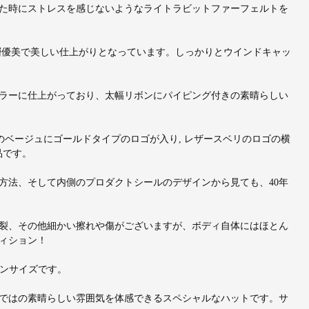
た時にストレスを感じないようなライトラビットファーフェルトを
が一層優美で美しい仕上がりとなっています。しっかりとウインドキャッ
ラーに仕上がっており、太幅リボンにパイピング付きの素晴らしい
REシリーズのベージュにゴールドタイプのロゴが入り, レザースベリのロゴの横
品です。
方法、そして内側のプロダクトシールのデザインから見ても、40年
裂、その他細かい擦れや傷がございますが、ボディ自体にはほとん
ィション！
デンサイズです。
ではの素晴らしい雰囲気を体感できるスペシャルなハットです。サ