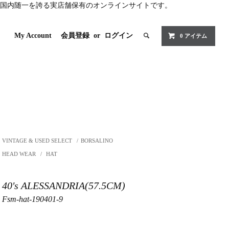
国内随一を誇る実店舗保有のオンラインサイトです。
My Account
会員登録
or
ログイン
0 アイテム
VINTAGE & USED SELECT
/
BORSALINO
HEAD WEAR
/
HAT
40's ALESSANDRIA(57.5CM)
Fsm-hat-190401-9