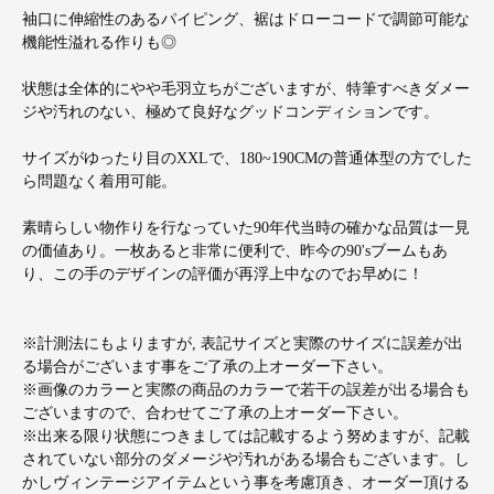
袖口に伸縮性のあるパイピング、裾はドローコードで調節可能な
機能性溢れる作りも◎
状態は全体的にやや毛羽立ちがございますが、特筆すべきダメー
ジや汚れのない、極めて良好なグッドコンディションです。
サイズがゆったり目のXXLで、180~190CMの普通体型の方でした
ら問題なく着用可能。
素晴らしい物作りを行なっていた90年代当時の確かな品質は一見
の価値あり。一枚あると非常に便利で、昨今の90'sブームもあ
り、この手のデザインの評価が再浮上中なのでお早めに！
※計測法にもよりますが, 表記サイズと実際のサイズに誤差が出
る場合がございます事をご了承の上オーダー下さい。
※画像のカラーと実際の商品のカラーで若干の誤差が出る場合も
ございますので、合わせてご了承の上オーダー下さい。
※出来る限り状態につきましては記載するよう努めますが、記載
されていない部分のダメージや汚れがある場合もございます。し
かしヴィンテージアイテムという事を考慮頂き、オーダー頂ける