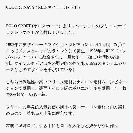
COLOR : NAVY / RED(ネイビー/レッド）
POLO SPORT (ポロスポーツ）よりリバーシブルのフリース/ナイ
ロンジャケットが入荷してきました。
1993年にデザイナーのマイケル・タピア（Michael Tapia）の手に
よってメンズとキッズのラインとして誕生。1998年にRLX（メン
ズ&レディース）に統合されて一旦終了。（後に1年間のみ復
刻。マイケルタピアはあの歴史的名作である1992スタジアムシリ
ーズなどのデザインを手がけている）
こちらは保温性の高いフリース素材とナイロン素材をコンビネー
ションで採用し、裏面ナイロン調のポリエステルを採用した一枚
で2種類楽しめる一着。
フリースの爆発的人気と使い勝手の良いナイロン素材と両方楽し
めるので一着あると非常に便利です。
左胸に刺繍ロゴ、引き手にもロゴが入るなど抜かりない作り。