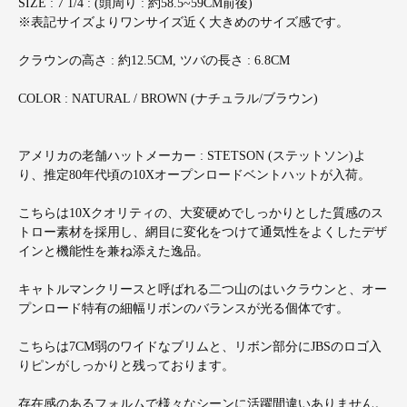
SIZE : 7 1/4 : (頭周り : 約58.5~59CM前後)
※表記サイズよりワンサイズ近く大きめのサイズ感です。
クラウンの高さ : 約12.5CM, ツバの長さ : 6.8CM
COLOR : NATURAL / BROWN (ナチュラル/ブラウン)
アメリカの老舗ハットメーカー : STETSON (ステットソン)よ
り、推定80年代頃の10Xオープンロードベントハットが入荷。
こちらは10Xクオリティの、大変硬めでしっかりとした質感のス
トロー素材を採用し、網目に変化をつけて通気性をよくしたデザ
インと機能性を兼ね添えた逸品。
キャトルマンクリースと呼ばれる二つ山のはいクラウンと、オー
プンロード特有の細幅リボンのバランスが光る個体です。
こちらは7CM弱のワイドなブリムと、リボン部分にJBSのロゴ入
りピンがしっかりと残っております。
存在感のあるフォルムで様々なシーンに活躍間違いありません。