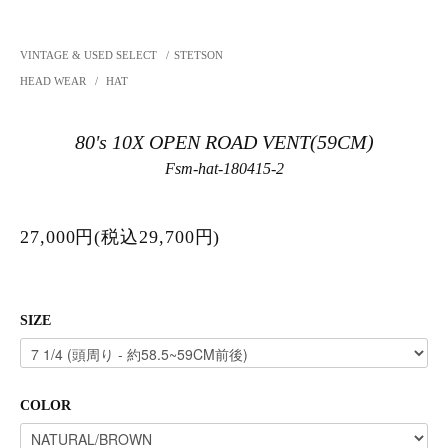
VINTAGE & USED SELECT
/
STETSON
HEAD WEAR
/
HAT
80's 10X OPEN ROAD VENT(59CM)
Fsm-hat-180415-2
27,000円(税込29,700円)
SIZE
COLOR