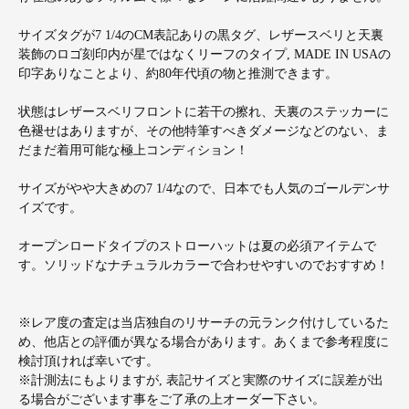
サイズタグが7 1/4のCM表記ありの黒タグ、レザースベリと天裏
装飾のロゴ刻印内が星ではなくリーフのタイプ, MADE IN USAの
印字ありなことより、約80年代頃の物と推測できます。
状態はレザースベリフロントに若干の擦れ、天裏のステッカーに
色褪せはありますが、その他特筆すべきダメージなどのない、ま
だまだ着用可能な極上コンディション！
サイズがやや大きめの7 1/4なので、日本でも人気のゴールデンサ
イズです。
オープンロードタイプのストローハットは夏の必須アイテムで
す。ソリッドなナチュラルカラーで合わせやすいのでおすすめ！
※レア度の査定は当店独自のリサーチの元ランク付けしているた
め、他店との評価が異なる場合があります。あくまで参考程度に
検討頂ければ幸いです。
※計測法にもよりますが, 表記サイズと実際のサイズに誤差が出
る場合がございます事をご了承の上オーダー下さい。