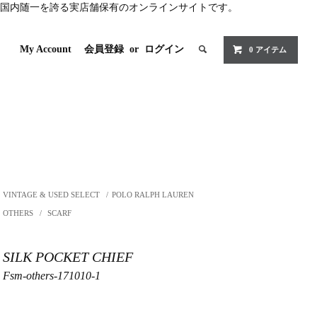
国内随一を誇る実店舗保有のオンラインサイトです。
My Account
会員登録
or
ログイン
0 アイテム
VINTAGE & USED SELECT
/
POLO RALPH LAUREN
OTHERS
/
SCARF
SILK POCKET CHIEF
Fsm-others-171010-1