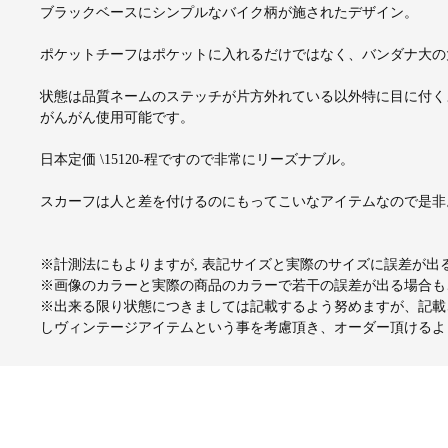
ブラックベースにシンプルなバイク柄が施されたデザイン。
ポケットチーフはポケットに入れるだけではなく、バンダナ大の
状態は品質ネームのステッチが片方外れている以外特に目に付く
がんがん使用可能です。
日本定価 \15120-程ですので非常にリーズナブル。
スカーフは人と差を付けるのにもってこいなアイテムなので是非
※計測法にもよりますが, 表記サイズと実際のサイズに誤差が
※画像のカラーと実際の商品のカラーで若干の誤差が出る場合も
※出来る限り状態につきましては記載するよう努めますが、記載
しヴィンテージアイテムという事を考慮頂き、オーダー頂けるよ