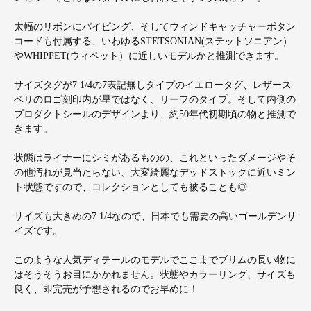
太幅のリボンにパイピング、そしてウィンドキャッチャーボタン
コードも付属する、いわゆるSTETSONIAN(ステットソニアン）
やWHIPPET(ウィペット）に近しいモデルかと推測できます。
サイズタグが7 1/4の7表記無しタイプのイエロータグ、レザース
ベリのロゴ刻印内が星ではなく、リーフのタイプ。そして内側の
プロダクトシールのデザインより、約50年代初期頃の物と推測で
きます。
状態はライナーにシミがあるものの、これといったダメージやそ
の他汚れが見当たらない、大変綺麗なデッドストックに近いミン
ト状態ですので、コレクションとしても被ることも◎
サイズも大きめの7 1/4なので、日本でも需要の高いゴールデンサ
イズです。
このような人気ディテールのモデルでここまでブリムの長い物に
はそうそうお目にかかれません。状態やカラーリング、サイズも
良く、即完売が予想されるのでお早めに！