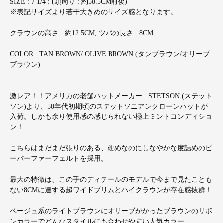
SIZE : 7 1/4 : (頭周り : 約58.5CM前後)
※表記サイズより若干大きめのサイズ感となります。
クラウンの高さ : 約12.5CM, ツバの長さ : 8CM
COLOR : TAN BROWN/ OLIVE BROWN (タンブラウン/オリーブ
ブラウン)
激レア！！アメリカの老舗ハットメーカー : STETSON (ステット
ソン)より、50年代初期頃のステットソニアンクローンハットが
入荷。しかも余り使用感の感じられない極上ミントコンディショ
ン！
こちらはまだまだ張りのある、硬めなのにしなやかな度詰めのビ
ーバーファーフェルトを採用。
最大の特徴は、この手のディテールのモデルで今まで見たことも
ない8CMに達する超ワイドブリムとハイクラウンが存在感抜群！
ベージュ系のライトブラウンにオリーブがかったブラウンのリボ
ンカラーでどんなスタイルにも合わせやすい人気カラー。