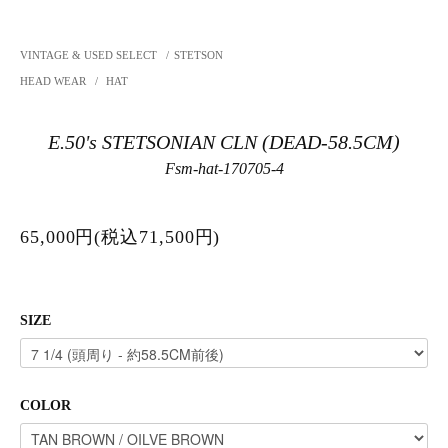
VINTAGE & USED SELECT
/
STETSON
HEAD WEAR
/
HAT
E.50's STETSONIAN CLN (DEAD-58.5CM)
Fsm-hat-170705-4
65,000円(税込71,500円)
SIZE
COLOR