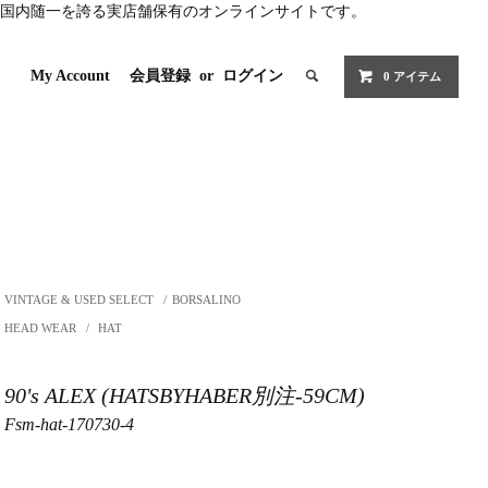
国内随一を誇る実店舗保有のオンラインサイトです。
My Account
会員登録
or
ログイン
0 アイテム
VINTAGE & USED SELECT
/
BORSALINO
HEAD WEAR
/
HAT
90's ALEX (HATSBYHABER別注-59CM)
Fsm-hat-170730-4