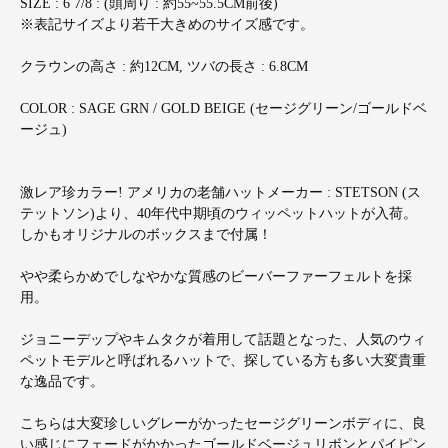
SIZE : 6 7/8 : (頭周り : 約55~55.5CM前後)
※表記サイズより若干大きめのサイズ感です。
クラウンの高さ : 約12CM, ツバの長さ : 6.8CM
COLOR : SAGE GRN / GOLD BEIGE (セージグリーン/ゴールドベ
ージュ)
激レア珍カラー! アメリカの老舗ハットメーカー : STETSON (ス
テットソン)より、40年代中期頃のウィッペットハットが入荷。
しかもオリジナルのボックスまで付属！
やや柔らかめでしなやかな質感のビーバーファーフェルトを採
用。
ジョニーデップやキムタクが着用して話題となった、人気のウィ
ペットモデルと呼ばれるハットで、探している方も多い大変貴重
な逸品です。
こちらは大変珍しいグレーがかったセージグリーンボディに、良
い感じにフェードがかかったゴールドベージュリボンとパイピン