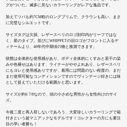
グがついた、滅多に見ないカラーリングがレアな逸品です。
加えてツバも約7CM程のロングブリムで、クラウンも高い、まさ
に完璧なシルエットです。
サイズタグは欠損、レザースベリのロゴ刻印内がリーフではな
く、星のタイプ。並びにWHIPPETの旧ロゴがフロントに入るデ
ィテールより、40年代中期頃の物と推測できます。
状態は全体的な使用感があり、ボディ全体的にくすみと若干の染
みや色褪せはあります、ライナーがややよれあり、レザースベリ
にもヨレと使用感ありですが、着用には問題のない程度の、まだ
まだ使用可能なコンディションですのでヴィンテージ好きには味
として捉えていただける範囲かと思います。
サイズが約6 7/8なので、頭の小さめな男性から女性向けのサイ
ズ。
今後二度と再入荷しないであろう、大変珍しいカラーリングで箱
付きという超マニアックなモデルです！コレクターの方にも要注
目の早い者勝ち！