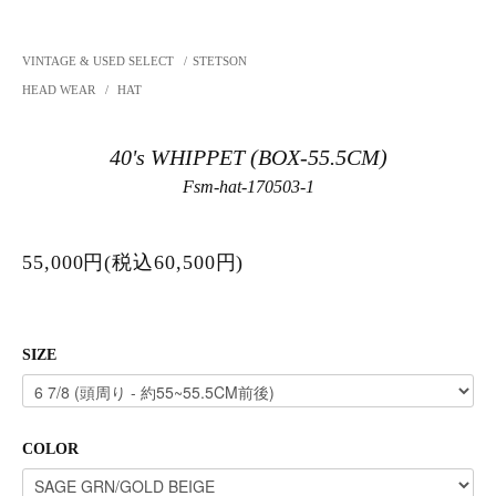
VINTAGE & USED SELECT
/
STETSON
HEAD WEAR
/
HAT
40's WHIPPET (BOX-55.5CM)
Fsm-hat-170503-1
55,000円(税込60,500円)
SIZE
COLOR