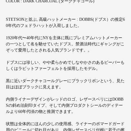
COLOR : DARK CHARCOAL (ダークチャコール)
STETSONと並ぶ, 高級ハットメーカー : DOBBS(ドブス）の推定6
0年代のフェドラハットが入荷しました。
1920年代〜40年代にNYを主体に既にプレミアムハットメーカー
の一つとして名を馳せていたドブス。禁酒法時代にギャングがこ
ぞって愛用したとされる人気ブランドです。。
ドブスには珍しい、やや柔らかめでしなやかさのあるビーバーも
しくはラビットファーフェルトを採用したモデル。
黒に近いダークチャコールグレーにブラックリボンという、見た
目はほぼブラックに見えます。
内側ライナーデザインがレッドのロゴ、レザースベリにはDOBB
Sの斜め泊刻印タイプ、そして内側プロダクトシールのディテー
ルより60年代頃の物と推測できます。
状態は全体的にほんの少しの使用感、ライナーのポマードガード
用のビニールに切れ目があり、内側レザースベリ付根に若干の擦