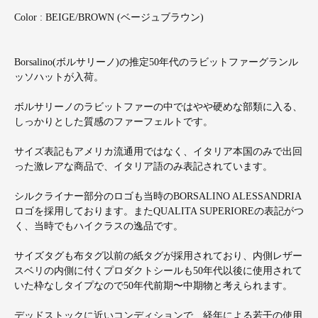
Color : BEIGE/BROWN (ベージュブラウン)
Borsalino(ボルサリーノ)の推定50年代のラビットファーグランル
ッソハットが入荷。
ボルサリーノのラビットファーの中ではやや硬めな部類に入る、
しっかりとした質感のファーフェルトです。
サイズ表記もアメリカ流通用ではなく、イタリア本国のみで出回
った激レアな商品で、イタリア語のみ表記されています。
シルクライナー部分のロゴも当時のBORSALINO ALESSANDRIA
ロゴを採用しております。またQUALITA SUPERIOREの表記がつ
く、当時でもハイクラスの逸品です。
サイズタグも布タグ以前の紙タグが採用されており、内側レザー
スベリの内側に付くプロダクトシールも50年代以後に使用されて
いた枠なしタイプなので50年代前期〜中期物と考えられます。
デッドストックに近いコンディションで、経年による若干の使用