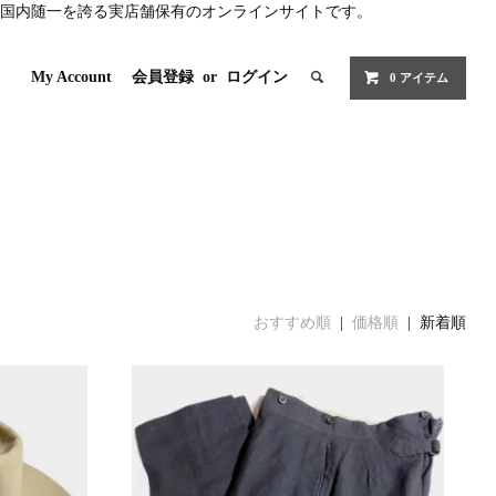
国内随一を誇る実店舗保有のオンラインサイトです。
My Account
会員登録
or
ログイン
0 アイテム
おすすめ順
|
価格順
| 新着順