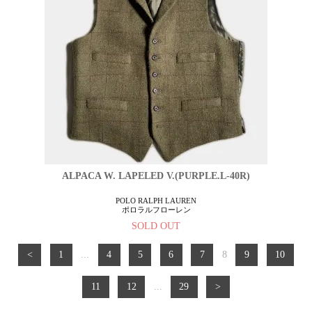
ALPACA W. LAPELED V.(PURPLE.L-40R)
POLO RALPH LAUREN
ポロラルフローレン
SOLD OUT
<
1
...
4
5
6
7
8
9
10
11
12
...
29
>