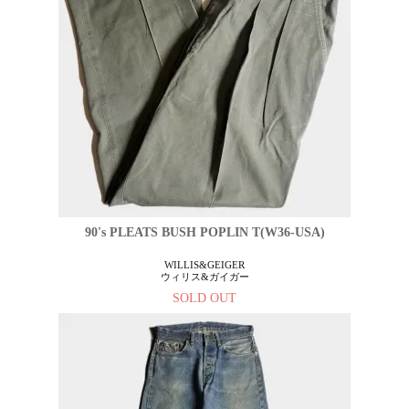
90's PLEATS BUSH POPLIN T(W36-USA)
WILLIS&GEIGER
ウィリス&ガイガー
SOLD OUT