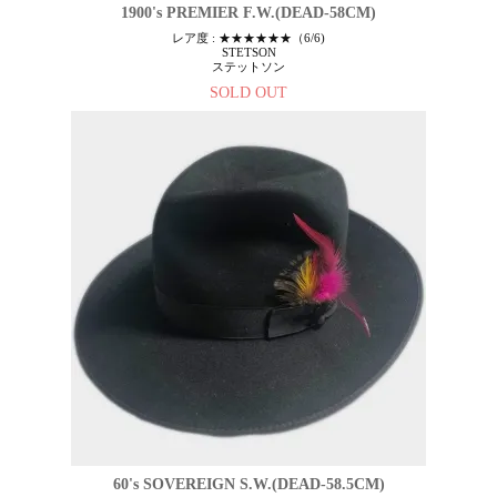
1900's PREMIER F.W.(DEAD-58CM)
レア度 : ★★★★★★（6/6)
STETSON
ステットソン
SOLD OUT
60's SOVEREIGN S.W.(DEAD-58.5CM)