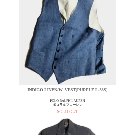
INDIGO LINEN/W. VEST(PURPLE.L-38S)
POLO RALPH LAUREN
ポロラルフローレン
SOLD OUT