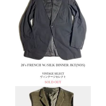
20's FRENCH W./SILK DINNER JKT(NOS)
VINTAGE SELECT
ヴィンテージセレクト
SOLD OUT