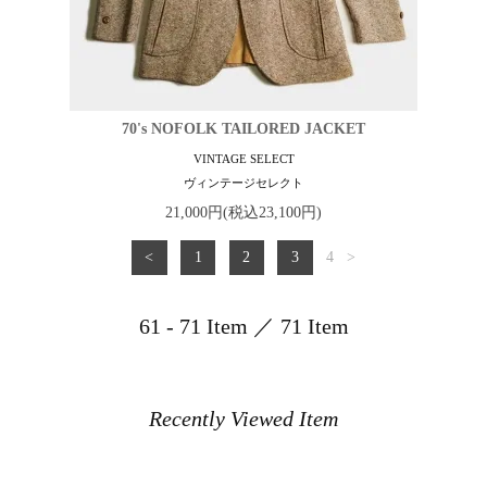
70's NOFOLK TAILORED JACKET
VINTAGE SELECT
ヴィンテージセレクト
21,000円(税込23,100円)
<
1
2
3
4
>
61 - 71 Item ／ 71 Item
Recently Viewed Item