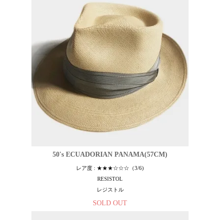
50's ECUADORIAN PANAMA(57CM)
レア度 : ★★★☆☆☆（3/6)
RESISTOL
レジストル
SOLD OUT