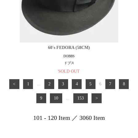
60's FEDORA (58CM)
DOBBS
ドブス
SOLD OUT
<
1
...
2
3
4
5
6
7
8
9
10
...
153
>
101 - 120 Item ／ 3060 Item