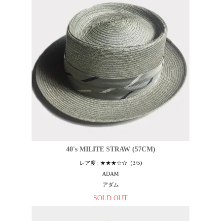
40's MILITE STRAW (57CM)
レア度 : ★★★☆☆（3/5)
ADAM
アダム
SOLD OUT