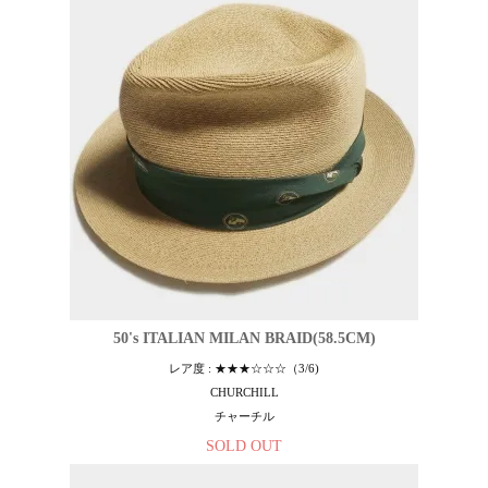
50's ITALIAN MILAN BRAID(58.5CM)
レア度 : ★★★☆☆☆（3/6)
CHURCHILL
チャーチル
SOLD OUT